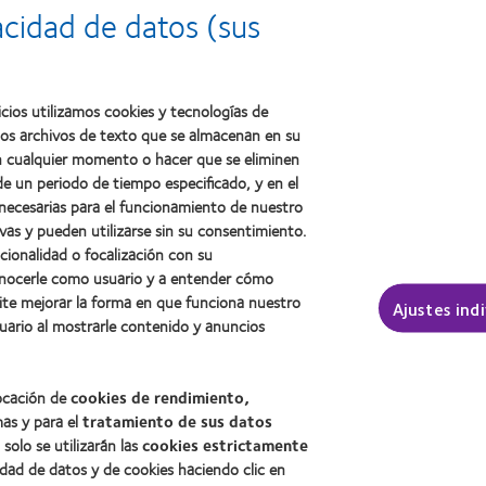
2012:
Premio
a
acidad de datos (sus
Premio
internacional
la
Manufacturing
REBRAND
salud
Leadership
100®
(2011)
100
(2012)
(ML
cios utilizamos cookies y tecnologías de
100)
ños archivos de texto que se almacenan en su
(2012)
 en cualquier momento o hacer que se eliminen
e un periodo de tiempo especificado, y en el
 necesarias para el funcionamiento de nuestro
sotros
Legal
vas y pueden utilizarse sin su consentimiento.
ncionalidad o focalización con su
Política de privacidad
conocerle como usuario y a entender cómo
Aviso Legal
ite mejorar la forma en que funciona nuestro
Ajustes ind
Aviso de cookies
uario al mostrarle contenido y anuncios
Condiciones del servicio
Public Country by Country R
locación de
cookies de rendimiento,
mas y para el
tratamiento de sus datos
, solo se utilizarán las
cookies estrictamente
Buscar un centro
idad de datos y de cookies haciendo clic en