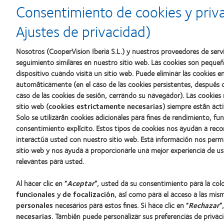
d’Or
2010:
a
Consentimiento de cookies y priv
al
Mejor
la
mejor
empresa
mejor
Ajustes de privacidad)
producto
para
fabricación
con
el
(2011)
MyDay™
desarrollo
Nosotros (CooperVision Iberia S.L.) y nuestros proveedores de servi
del
seguimiento similares en nuestro sitio web. Las cookies son peque
liderazgo
dispositivo cuando visita un sitio web. Puede eliminar las cookies
automáticamente (en el caso de las cookies persistentes, después d
caso de las cookies de sesión, cerrando su navegador). Las cookies
Nuestros productos
Sobre no
sitio web (
cookies estrictamente necesarias
) siempre están acti
Solo se utilizarán cookies adicionales para fines de rendimiento, fu
Encuentre su lente
Carreras
consentimiento explícito. Estos tipos de cookies nos ayudan a re
Tecnología para lentes de contacto
Noticias
interactúa usted con nuestro sitio web. Esta información nos perm
Contacto
sitio web y nos ayuda a proporcionarle una mejor experiencia de us
relevantes para usted.
Lentes de contacto y visión
Al hacer clic en “
Aceptar
”, usted da su consentimiento para la co
Nuevo usuario
funcionales
y
de focalización
, así como para el acceso a las mis
Usuario experimentado
personales
necesarios para estos fines. Si hace clic en “
Rechazar
”
Blog
necesarias
. También puede personalizar sus preferencias de privac