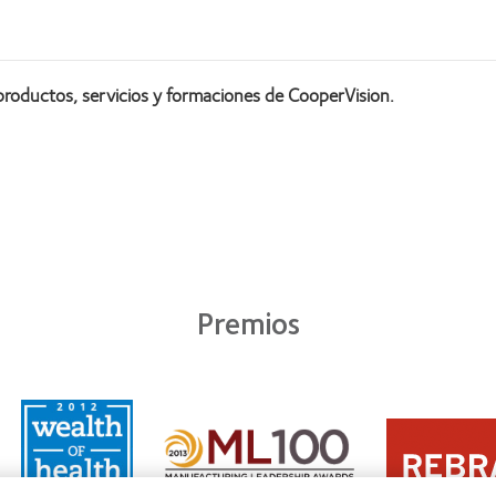
productos, servicios y formaciones de CooperVision.
Premios
Learn
Learn
more
Learn
more
about
more
about
2011:
about
2012
Premio