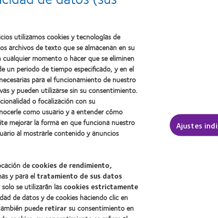
internacional
la
Manufacturing
REBRAND
salud
Leadership
100®
(2011)
100
(2012)
(ML
cios utilizamos cookies y tecnologías de
100)
ños archivos de texto que se almacenan en su
(2012)
 en cualquier momento o hacer que se eliminen
e un periodo de tiempo especificado, y en el
 necesarias para el funcionamiento de nuestro
sotros
Legal
vas y pueden utilizarse sin su consentimiento.
ncionalidad o focalización con su
Política de privacidad
conocerle como usuario y a entender cómo
Aviso Legal
ite mejorar la forma en que funciona nuestro
Ajustes ind
Aviso de cookies
uario al mostrarle contenido y anuncios
Condiciones del servicio
Public Country by Country R
locación de
cookies de rendimiento,
mas y para el
tratamiento de sus datos
, solo se utilizarán las
cookies estrictamente
Buscar un centro
idad de datos y de cookies haciendo clic en
, también puede
retirar
su consentimiento en