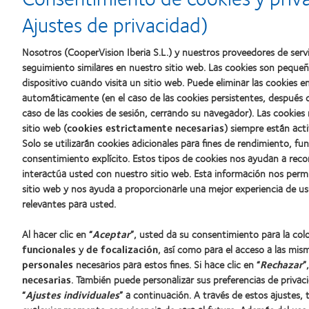
al
Mejor
la
mejor
empresa
mejor
Ajustes de privacidad)
producto
para
fabricación
con
el
(2011)
MyDay™
desarrollo
Nosotros (CooperVision Iberia S.L.) y nuestros proveedores de servi
del
seguimiento similares en nuestro sitio web. Las cookies son peque
liderazgo
dispositivo cuando visita un sitio web. Puede eliminar las cookies
automáticamente (en el caso de las cookies persistentes, después d
caso de las cookies de sesión, cerrando su navegador). Las cookies
Nuestros productos
Sobre no
sitio web (
cookies estrictamente necesarias
) siempre están acti
Solo se utilizarán cookies adicionales para fines de rendimiento, fu
Encuentre su lente
Carreras
consentimiento explícito. Estos tipos de cookies nos ayudan a re
Tecnología para lentes de contacto
Noticias
interactúa usted con nuestro sitio web. Esta información nos perm
Contacto
sitio web y nos ayuda a proporcionarle una mejor experiencia de us
relevantes para usted.
Lentes de contacto y visión
Al hacer clic en “
Aceptar
”, usted da su consentimiento para la co
Nuevo usuario
funcionales
y
de focalización
, así como para el acceso a las mis
Usuario experimentado
personales
necesarios para estos fines. Si hace clic en “
Rechazar
”
Blog
necesarias
. También puede personalizar sus preferencias de privac
“
Ajustes individuales
” a continuación. A través de estos ajustes