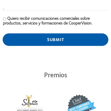
.
Quiero recibir comunicaciones comerciales sobre
productos, servicios y formaciones de CooperVision.
Premios
Learn
Learn
more
more
about
about
Premio
2012