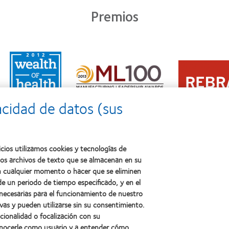
Premios
Learn
Learn
more
Learn
more
about
more
about
2011:
about
2012
Premio
2012:
Premio
a
acidad de datos (sus
Premio
internacional
la
Manufacturing
REBRAND
salud
Leadership
100®
(2011)
100
(2012)
(ML
cios utilizamos cookies y tecnologías de
100)
ños archivos de texto que se almacenan en su
(2012)
 en cualquier momento o hacer que se eliminen
e un periodo de tiempo especificado, y en el
 necesarias para el funcionamiento de nuestro
sotros
Legal
vas y pueden utilizarse sin su consentimiento.
ncionalidad o focalización con su
Política de privacidad
conocerle como usuario y a entender cómo