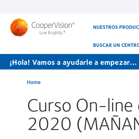
Pasar
al
contenido
principal
NUESTROS PRODU
BUSCAR UN CENTR
¡Hola! Vamos a ayudarle a empezar...
Home
Curso On-line
2020 (MAÑAN