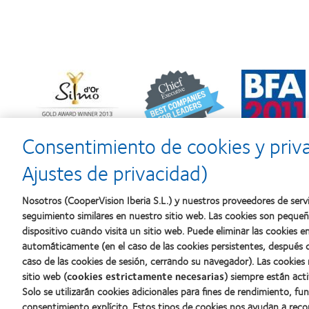
Learn
Learn
Learn
more
more
more
about
about
about
Premio
2012
2011:
Silmo
y
Premios
d’Or
2010:
a
Consentimiento de cookies y priv
al
Mejor
la
mejor
empresa
mejor
Ajustes de privacidad)
producto
para
fabricación
con
el
(2011)
MyDay™
desarrollo
Nosotros (CooperVision Iberia S.L.) y nuestros proveedores de servi
del
seguimiento similares en nuestro sitio web. Las cookies son peque
liderazgo
dispositivo cuando visita un sitio web. Puede eliminar las cookies
automáticamente (en el caso de las cookies persistentes, después d
caso de las cookies de sesión, cerrando su navegador). Las cookies
Nuestros productos
Sobre no
sitio web (
cookies estrictamente necesarias
) siempre están acti
Solo se utilizarán cookies adicionales para fines de rendimiento, fu
Encuentre su lente
Carreras
consentimiento explícito. Estos tipos de cookies nos ayudan a re