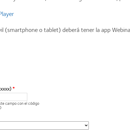
Player
il (smartphone o tablet) deberá tener la app Webina
xxxxx)
este campo con el código
O