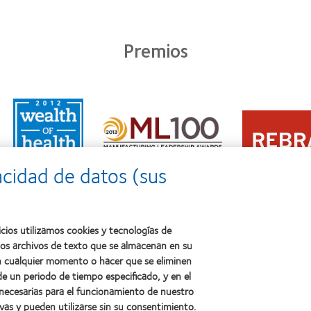
Premios
Learn
Learn
more
Learn
more
about
more
about
2011:
about
2012
Premio
2012:
Premio
a
acidad de datos (sus
Premio
internacional
la
Manufacturing
REBRAND
salud
Leadership
100®
(2011)
100
(2012)
(ML
cios utilizamos cookies y tecnologías de
100)
ños archivos de texto que se almacenan en su
(2012)
 en cualquier momento o hacer que se eliminen
e un periodo de tiempo especificado, y en el
 necesarias para el funcionamiento de nuestro
sotros
Legal
vas y pueden utilizarse sin su consentimiento.