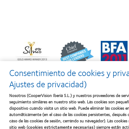
Learn
Learn
Learn
more
more
more
about
about
about
Premio
2012
2011:
Silmo
y
Premios
d’Or
2010:
a
Consentimiento de cookies y priv
al
Mejor
la
mejor
empresa
mejor
Ajustes de privacidad)
producto
para
fabricación
con
el
(2011)
MyDay™
desarrollo
Nosotros (CooperVision Iberia S.L.) y nuestros proveedores de servi
del
seguimiento similares en nuestro sitio web. Las cookies son peque
liderazgo
dispositivo cuando visita un sitio web. Puede eliminar las cookies
automáticamente (en el caso de las cookies persistentes, después d
caso de las cookies de sesión, cerrando su navegador). Las cookies
Nuestros productos
Sobre no
sitio web (
cookies estrictamente necesarias
) siempre están acti