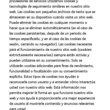
proveedores de servicios utilizamos cookies y
2012:
Premio
Premio
tecnologías de seguimiento similares en nuestro sitio
internacional
Manufacturing
web. Las cookies son pequeños archivos de texto que se
REBRAND
Learn
Leadership
100®
almacenan en su dispositivo cuando visita un sitio web.
more
100
(2012)
about
Puede eliminar las cookies en cualquier momento o
(ML
Premio
100)
hacer que se eliminen automáticamente (en el caso de
de
(2012)
las cookies persistentes, después de un periodo de
la
tiempo especificado, y en el caso de las cookies de
Industria
de
sesión, cerrando su navegador). Las cookies necesarias
la
para el funcionamiento de nuestro sitio web (
cookies
BCLA
estrictamente necesarias
) siempre están activas y
pueden utilizarse sin su consentimiento. Solo se
utilizarán cookies adicionales para fines de rendimiento,
funcionalidad o focalización con su consentimiento
explícito. Estos tipos de cookies nos ayudan a
Nuestros productos
reconocerle como usuario y a entender cómo interactúa
Encuentre su lente
usted con nuestro sitio web. Esta información nos
permite mejorar la forma en que funciona nuestro sitio
Tecnología para lentes de contacto
web y nos ayuda a proporcionarle una mejor experiencia
de usuario al mostrarle contenido y anuncios relevantes
Lentes de contacto y visión
para usted.