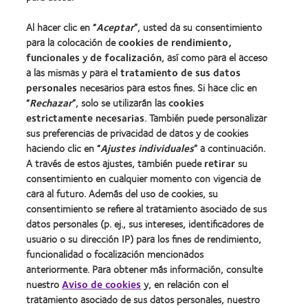
Nuevo usuario
Al hacer clic en “
Aceptar
”, usted da su consentimiento
Usuario experimentado
para la colocación de
cookies de rendimiento,
Blog
funcionales
y
de focalización
, así como para el acceso
a las mismas y para el
tratamiento de sus datos
personales
necesarios para estos fines. Si hace clic en
Sobre nosotros
“
Rechazar
”, solo se utilizarán las
cookies
estrictamente necesarias
Carreras
. También puede personalizar
sus preferencias de privacidad de datos y de cookies
Noticias
haciendo clic en “
Ajustes individuales
” a continuación.
Contacto
A través de estos ajustes, también puede
retirar
su
consentimiento en cualquier momento con vigencia de
cara al futuro. Además del uso de cookies, su
Legal
consentimiento se refiere al tratamiento asociado de sus
Política de privacidad
datos personales (p. ej., sus intereses, identificadores de
usuario o su dirección IP) para los fines de rendimiento,
Aviso Legal
funcionalidad o focalización mencionados
Aviso de cookies
anteriormente. Para obtener más información, consulte
Condiciones del servicio
nuestro
Aviso de cookies
y, en relación con el
tratamiento asociado de sus datos personales, nuestro
Public Country by Country Reporting