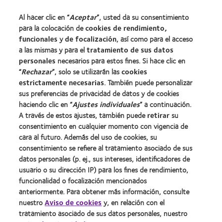
Nuevo usuario
Al hacer clic en “
Aceptar
”, usted da su consentimiento
Usuario experimentado
para la colocación de
cookies de rendimiento,
Blog
funcionales
y
de focalización
, así como para el acceso
a las mismas y para el
tratamiento de sus datos
personales
necesarios para estos fines. Si hace clic en
Sobre nosotros
“
Rechazar
”, solo se utilizarán las
cookies
estrictamente necesarias
Carreras
. También puede personalizar
sus preferencias de privacidad de datos y de cookies
Noticias
haciendo clic en “
Ajustes individuales
” a continuación.
Contacto
A través de estos ajustes, también puede
retirar
su
consentimiento en cualquier momento con vigencia de
cara al futuro. Además del uso de cookies, su
Legal
consentimiento se refiere al tratamiento asociado de sus
Política de privacidad
datos personales (p. ej., sus intereses, identificadores de
usuario o su dirección IP) para los fines de rendimiento,
Aviso Legal
funcionalidad o focalización mencionados
Aviso de cookies
anteriormente. Para obtener más información, consulte
Condiciones del servicio
nuestro
Aviso de cookies
y, en relación con el
tratamiento asociado de sus datos personales, nuestro
Public Country by Country Reporting