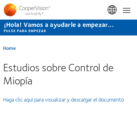
Pasar
al
Hom
contenido
principal
¡Hola! Vamos a ayudarle a empezar...
PULSE PARA EMPEZAR
Home
Estudios sobre Control de
Miopía
Haga clic aquí para visualizar y descargar el documento