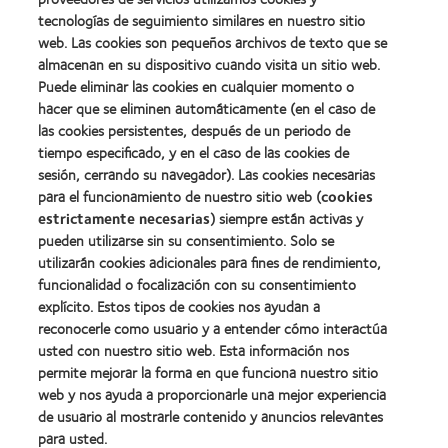
2012:
Premio
Premio
tecnologías de seguimiento similares en nuestro sitio
internacional
Manufacturing
web. Las cookies son pequeños archivos de texto que se
REBRAND
Learn
Leadership
100®
almacenan en su dispositivo cuando visita un sitio web.
more
100
(2012)
about
Puede eliminar las cookies en cualquier momento o
(ML
Premio
100)
hacer que se eliminen automáticamente (en el caso de
de
(2012)
las cookies persistentes, después de un periodo de
la
tiempo especificado, y en el caso de las cookies de
Industria
de
sesión, cerrando su navegador). Las cookies necesarias
la
para el funcionamiento de nuestro sitio web (
cookies
BCLA
estrictamente necesarias
) siempre están activas y
pueden utilizarse sin su consentimiento. Solo se
utilizarán cookies adicionales para fines de rendimiento,
funcionalidad o focalización con su consentimiento
explícito. Estos tipos de cookies nos ayudan a
Nuestros productos
reconocerle como usuario y a entender cómo interactúa
Encuentre su lente
usted con nuestro sitio web. Esta información nos
permite mejorar la forma en que funciona nuestro sitio
Tecnología para lentes de contacto
web y nos ayuda a proporcionarle una mejor experiencia
de usuario al mostrarle contenido y anuncios relevantes
Lentes de contacto y visión
para usted.