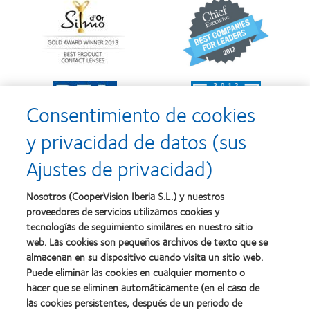
Learn
Learn
more
more
about
about
Premio
2012
Silmo
y
d’Or
2010:
al
Mejor
Learn
Learn
mejor
empresa
more
more
producto
para
Consentimiento de cookies
about
about
con
el
2011:
2011:
MyDay™
desarrollo
y privacidad de datos (sus
Premios
Premio
del
a
a
liderazgo
Ajustes de privacidad)
la
la
Learn
mejor
salud
Learn
more
fabricación
(2011)
more
about
Nosotros (CooperVision Iberia S.L.) y nuestros
(2011)
about
2012
proveedores de servicios utilizamos cookies y
2012:
Premio
Premio
tecnologías de seguimiento similares en nuestro sitio
internacional
Manufacturing
web. Las cookies son pequeños archivos de texto que se
REBRAND
Learn
Leadership
100®
almacenan en su dispositivo cuando visita un sitio web.
more
100
(2012)
about
Puede eliminar las cookies en cualquier momento o
(ML
Premio
100)
hacer que se eliminen automáticamente (en el caso de
de
(2012)
las cookies persistentes, después de un periodo de
la