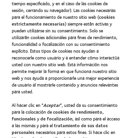
tiempo especificado, y en el caso de las cookies de
Industria
de
sesión, cerrando su navegador). Las cookies necesarias
la
para el funcionamiento de nuestro sitio web (
cookies
BCLA
estrictamente necesarias
) siempre están activas y
pueden utilizarse sin su consentimiento. Solo se
utilizarán cookies adicionales para fines de rendimiento,
funcionalidad o focalización con su consentimiento
explícito. Estos tipos de cookies nos ayudan a
Nuestros productos
reconocerle como usuario y a entender cómo interactúa
Encuentre su lente
usted con nuestro sitio web. Esta información nos
permite mejorar la forma en que funciona nuestro sitio
Tecnología para lentes de contacto
web y nos ayuda a proporcionarle una mejor experiencia
de usuario al mostrarle contenido y anuncios relevantes
Lentes de contacto y visión
para usted.
Nuevo usuario
Al hacer clic en “
Aceptar
”, usted da su consentimiento
Usuario experimentado
para la colocación de
cookies de rendimiento,
Blog
funcionales
y
de focalización
, así como para el acceso
a las mismas y para el
tratamiento de sus datos
personales
necesarios para estos fines. Si hace clic en
Sobre nosotros