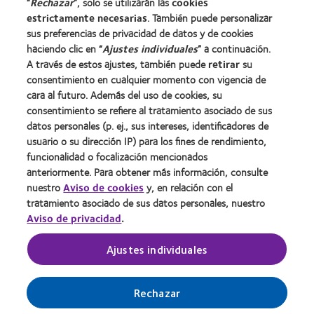
“
Rechazar
”, solo se utilizarán las
cookies
Carreras
estrictamente necesarias
. También puede personalizar
sus preferencias de privacidad de datos y de cookies
Noticias
haciendo clic en “
Ajustes individuales
” a continuación.
Contacto
A través de estos ajustes, también puede
retirar
su
consentimiento en cualquier momento con vigencia de
cara al futuro. Además del uso de cookies, su
Legal
consentimiento se refiere al tratamiento asociado de sus
Política de privacidad
datos personales (p. ej., sus intereses, identificadores de
usuario o su dirección IP) para los fines de rendimiento,
Aviso Legal
funcionalidad o focalización mencionados
Aviso de cookies
anteriormente. Para obtener más información, consulte
Condiciones del servicio
nuestro
Aviso de cookies
y, en relación con el
tratamiento asociado de sus datos personales, nuestro
Public Country by Country Reporting
Aviso de privacidad
.
Buscar un centro
Ajustes individuales
Gestionar preferencias de cookies
Rechazar