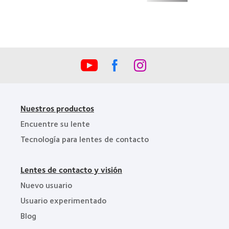
100)
de
(2012)
la
Industria
de
la
BCLA
Nuestros productos
Encuentre su lente
Tecnología para lentes de contacto
Lentes de contacto y visión
Nuevo usuario
Usuario experimentado
Blog