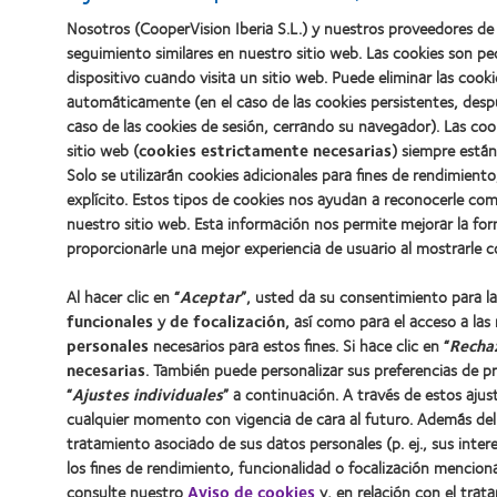
Nosotros (CooperVision Iberia S.L.) y nuestros proveedores de 
seguimiento similares en nuestro sitio web. Las cookies son p
dispositivo cuando visita un sitio web. Puede eliminar las coo
automáticamente (en el caso de las cookies persistentes, desp
caso de las cookies de sesión, cerrando su navegador). Las co
sitio web (
cookies estrictamente necesarias
) siempre están
Solo se utilizarán cookies adicionales para fines de rendimient
explícito. Estos tipos de cookies nos ayudan a reconocerle c
nuestro sitio web. Esta información nos permite mejorar la fo
proporcionarle una mejor experiencia de usuario al mostrarle 
Al hacer clic en “
Aceptar
”, usted da su consentimiento para l
funcionales
y
de focalización
, así como para el acceso a las
personales
necesarios para estos fines. Si hace clic en “
Recha
necesarias
. También puede personalizar sus preferencias de pr
“
Ajustes individuales
” a continuación. A través de estos aju
cualquier momento con vigencia de cara al futuro. Además del 
tratamiento asociado de sus datos personales (p. ej., sus intere
los fines de rendimiento, funcionalidad o focalización mencio
consulte nuestro
Aviso de cookies
y, en relación con el trat