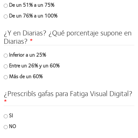
De un 51% a un 75%
De un 76% a un 100%
¿Y en Diarias? ¿Qué porcentaje supone en
Diarias?
Inferior a un 25%
Entre un 26% y un 60%
Más de un 60%
¿Prescribís gafas para Fatiga Visual Digital?
SI
NO