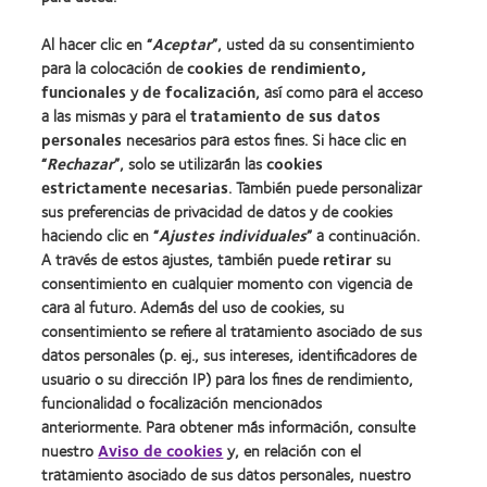
Nuevo usuario
Al hacer clic en “
Aceptar
”, usted da su consentimiento
Usuario experimentado
para la colocación de
cookies de rendimiento,
Blog
funcionales
y
de focalización
, así como para el acceso
a las mismas y para el
tratamiento de sus datos
personales
necesarios para estos fines. Si hace clic en
Sobre nosotros
“
Rechazar
”, solo se utilizarán las
cookies
estrictamente necesarias
. También puede personalizar
Carreras
sus preferencias de privacidad de datos y de cookies
Noticias
haciendo clic en “
Ajustes individuales
” a continuación.
Contacto
A través de estos ajustes, también puede
retirar
su
consentimiento en cualquier momento con vigencia de
cara al futuro. Además del uso de cookies, su
Legal
consentimiento se refiere al tratamiento asociado de sus
Política de privacidad
datos personales (p. ej., sus intereses, identificadores de
usuario o su dirección IP) para los fines de rendimiento,
Aviso Legal
funcionalidad o focalización mencionados
Aviso de cookies
anteriormente. Para obtener más información, consulte
Condiciones del servicio
nuestro
Aviso de cookies
y, en relación con el
tratamiento asociado de sus datos personales, nuestro
Public Country by Country Reporting