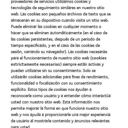
proveedores de servicios utilizamos cookies y
2012:
Premio
Premio
tecnologías de seguimiento similares en nuestro sitio
internacional
Manufacturing
web. Las cookies son pequeños archivos de texto que se
REBRAND
Learn
Leadership
100®
almacenan en su dispositivo cuando visita un sitio web.
more
100
(2012)
about
Puede eliminar las cookies en cualquier momento o
(ML
Premio
100)
hacer que se eliminen automáticamente (en el caso de
de
(2012)
las cookies persistentes, después de un periodo de
la
tiempo especificado, y en el caso de las cookies de
Industria
de
sesión, cerrando su navegador). Las cookies necesarias
la
para el funcionamiento de nuestro sitio web (
cookies
BCLA
estrictamente necesarias
) siempre están activas y
pueden utilizarse sin su consentimiento. Solo se
utilizarán cookies adicionales para fines de rendimiento,
funcionalidad o focalización con su consentimiento
explícito. Estos tipos de cookies nos ayudan a
Nuestros productos
reconocerle como usuario y a entender cómo interactúa
Encuentre su lente
usted con nuestro sitio web. Esta información nos
permite mejorar la forma en que funciona nuestro sitio
Tecnología para lentes de contacto
web y nos ayuda a proporcionarle una mejor experiencia
de usuario al mostrarle contenido y anuncios relevantes
Lentes de contacto y visión
para usted.