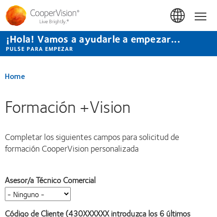
Pasar
al
Hom
contenido
principal
¡Hola! Vamos a ayudarle a empezar...
PULSE PARA EMPEZAR
Home
Formación +Vision
Completar los siguientes campos para solicitud de
formación CooperVision personalizada
Asesor/a Técnico Comercial
Código de Cliente (430XXXXXX introduzca los 6 últimos