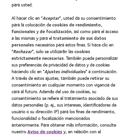
Lentes de contacto y visión
para usted.
Nuevo usuario
Al hacer clic en “
Aceptar
”, usted da su consentimiento
Usuario experimentado
para la colocación de
cookies de rendimiento,
Blog
funcionales
y
de focalización
, así como para el acceso
a las mismas y para el
tratamiento de sus datos
personales
necesarios para estos fines. Si hace clic en
Sobre nosotros
“
Rechazar
”, solo se utilizarán las
cookies
Carreras
estrictamente necesarias
. También puede personalizar
sus preferencias de privacidad de datos y de cookies
Noticias
haciendo clic en “
Ajustes individuales
” a continuación.
Contacto
A través de estos ajustes, también puede
retirar
su
consentimiento en cualquier momento con vigencia de
cara al futuro. Además del uso de cookies, su
Legal
consentimiento se refiere al tratamiento asociado de sus
Política de privacidad
datos personales (p. ej., sus intereses, identificadores de
usuario o su dirección IP) para los fines de rendimiento,
Aviso Legal
funcionalidad o focalización mencionados
Aviso de cookies
anteriormente. Para obtener más información, consulte
Condiciones del servicio
nuestro
Aviso de cookies
y, en relación con el