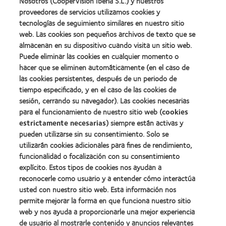
Nosotros (CooperVision Iberia S.L.) y nuestros
(2011)
about
2012
proveedores de servicios utilizamos cookies y
2012:
Premio
Premio
tecnologías de seguimiento similares en nuestro sitio
internacional
Manufacturing
web. Las cookies son pequeños archivos de texto que se
REBRAND
Learn
Leadership
100®
almacenan en su dispositivo cuando visita un sitio web.
more
100
(2012)
about
Puede eliminar las cookies en cualquier momento o
(ML
Premio
100)
hacer que se eliminen automáticamente (en el caso de
de
(2012)
las cookies persistentes, después de un periodo de
la
tiempo especificado, y en el caso de las cookies de
Industria
de
sesión, cerrando su navegador). Las cookies necesarias
la
para el funcionamiento de nuestro sitio web (
cookies
BCLA
estrictamente necesarias
) siempre están activas y
pueden utilizarse sin su consentimiento. Solo se
utilizarán cookies adicionales para fines de rendimiento,
funcionalidad o focalización con su consentimiento
explícito. Estos tipos de cookies nos ayudan a
Nuestros productos
reconocerle como usuario y a entender cómo interactúa
Encuentre su lente
usted con nuestro sitio web. Esta información nos
permite mejorar la forma en que funciona nuestro sitio
Tecnología para lentes de contacto
web y nos ayuda a proporcionarle una mejor experiencia
de usuario al mostrarle contenido y anuncios relevantes