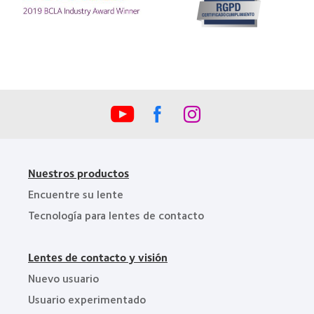
100
(2012)
about
(ML
Premio
100)
de
(2012)
la
Industria
de
la
BCLA
Nuestros productos
Encuentre su lente
Tecnología para lentes de contacto
Lentes de contacto y visión
Nuevo usuario
Usuario experimentado