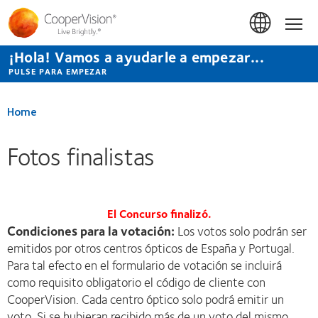
Pasar
al
Hom
contenido
principal
¡Hola! Vamos a ayudarle a empezar...
PULSE PARA EMPEZAR
Home
Fotos finalistas
El Concurso finalizó.
Condiciones para la votación:
Los votos solo podrán ser
emitidos por otros centros ópticos de España y Portugal.
Para tal efecto en el formulario de votación se incluirá
como requisito obligatorio el código de cliente con
CooperVision. Cada centro óptico solo podrá emitir un
voto. Si se hubieran recibido más de un voto del mismo