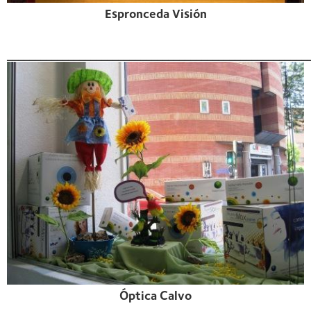
Espronceda Visión
______________________________________________________
Óptica Calvo