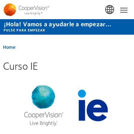
Pasar
al
Hom
contenido
principal
¡Hola! Vamos a ayudarle a empezar...
PULSE PARA EMPEZAR
Home
Curso IE