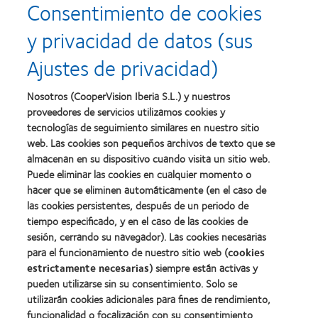
producto
para
Consentimiento de cookies
about
about
con
el
2011:
2011:
MyDay™
desarrollo
y privacidad de datos (sus
Premios
Premio
del
a
a
liderazgo
Ajustes de privacidad)
la
la
Learn
mejor
salud
Learn
more
fabricación
(2011)
more
about
Nosotros (CooperVision Iberia S.L.) y nuestros
(2011)
about
2012
proveedores de servicios utilizamos cookies y
2012:
Premio
Premio
tecnologías de seguimiento similares en nuestro sitio
internacional
Manufacturing
web. Las cookies son pequeños archivos de texto que se
REBRAND
Learn
Leadership
100®
almacenan en su dispositivo cuando visita un sitio web.
more
100
(2012)
about
Puede eliminar las cookies en cualquier momento o
(ML
Premio
hacer que se eliminen automáticamente (en el caso de
100)
de
(2012)
las cookies persistentes, después de un periodo de
la
tiempo especificado, y en el caso de las cookies de
Industria
sesión, cerrando su navegador). Las cookies necesarias
de
la
para el funcionamiento de nuestro sitio web (
cookies
BCLA
estrictamente necesarias
) siempre están activas y
pueden utilizarse sin su consentimiento. Solo se
utilizarán cookies adicionales para fines de rendimiento,
funcionalidad o focalización con su consentimiento