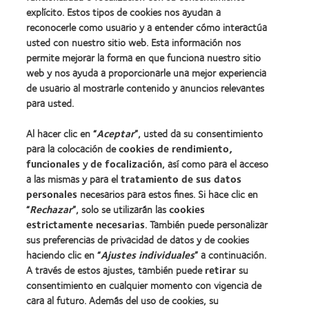
explícito. Estos tipos de cookies nos ayudan a
Nuestros productos
reconocerle como usuario y a entender cómo interactúa
Encuentre su lente
usted con nuestro sitio web. Esta información nos
permite mejorar la forma en que funciona nuestro sitio
Tecnología para lentes de contacto
web y nos ayuda a proporcionarle una mejor experiencia
de usuario al mostrarle contenido y anuncios relevantes
Lentes de contacto y visión
para usted.
Nuevo usuario
Al hacer clic en “
Aceptar
”, usted da su consentimiento
Usuario experimentado
para la colocación de
cookies de rendimiento,
Blog
funcionales
y
de focalización
, así como para el acceso
a las mismas y para el
tratamiento de sus datos
personales
necesarios para estos fines. Si hace clic en
Sobre nosotros
“
Rechazar
”, solo se utilizarán las
cookies
estrictamente necesarias
. También puede personalizar
Carreras
sus preferencias de privacidad de datos y de cookies
Noticias
haciendo clic en “
Ajustes individuales
” a continuación.
Contacto
A través de estos ajustes, también puede
retirar
su
consentimiento en cualquier momento con vigencia de
cara al futuro. Además del uso de cookies, su
Legal