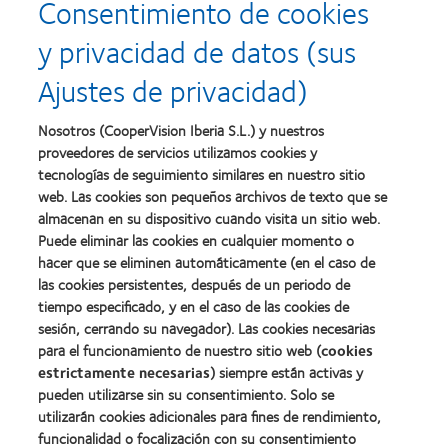
Consentimiento de cookies
about
about
con
el
2011:
2011:
MyDay™
desarrollo
y privacidad de datos (sus
Premios
Premio
del
a
a
liderazgo
Ajustes de privacidad)
la
la
Learn
mejor
salud
Learn
more
fabricación
(2011)
more
about
Nosotros (CooperVision Iberia S.L.) y nuestros
(2011)
about
2012
proveedores de servicios utilizamos cookies y
2012:
Premio
Premio
tecnologías de seguimiento similares en nuestro sitio
internacional
Manufacturing
web. Las cookies son pequeños archivos de texto que se
REBRAND
Learn
Leadership
100®
almacenan en su dispositivo cuando visita un sitio web.
more
100
(2012)
about
Puede eliminar las cookies en cualquier momento o
(ML
Premio
100)
hacer que se eliminen automáticamente (en el caso de
de
(2012)
las cookies persistentes, después de un periodo de
la
tiempo especificado, y en el caso de las cookies de
Industria
de
sesión, cerrando su navegador). Las cookies necesarias
la
para el funcionamiento de nuestro sitio web (
cookies
BCLA
estrictamente necesarias
) siempre están activas y
pueden utilizarse sin su consentimiento. Solo se
utilizarán cookies adicionales para fines de rendimiento,
funcionalidad o focalización con su consentimiento