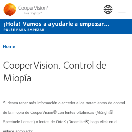
Pasar
al
Hom
contenido
principal
¡Hola! Vamos a ayudarle a empezar...
PULSE PARA EMPEZAR
Home
CooperVision. Control de
Miopía
Si desea tener más información o acceder a los tratamientos de control
®
®
de la miopía de CooperVision
con lentes oftálmicas (MiSight
®
Spectacle Lenses) o lentes de OrtoK (Dreamlite
) haga
click
en el
enlace apropiado: