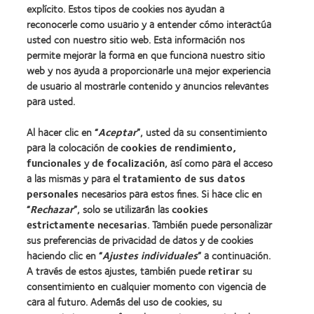
explícito. Estos tipos de cookies nos ayudan a
Nuestros productos
reconocerle como usuario y a entender cómo interactúa
Encuentre su lente
usted con nuestro sitio web. Esta información nos
permite mejorar la forma en que funciona nuestro sitio
Tecnología para lentes de contacto
web y nos ayuda a proporcionarle una mejor experiencia
de usuario al mostrarle contenido y anuncios relevantes
Lentes de contacto y visión
para usted.
Nuevo usuario
Al hacer clic en “
Aceptar
”, usted da su consentimiento
Usuario experimentado
para la colocación de
cookies de rendimiento,
Blog
funcionales
y
de focalización
, así como para el acceso
a las mismas y para el
tratamiento de sus datos
personales
necesarios para estos fines. Si hace clic en
Sobre nosotros
“
Rechazar
”, solo se utilizarán las
cookies
estrictamente necesarias
Carreras
. También puede personalizar
sus preferencias de privacidad de datos y de cookies
Noticias
haciendo clic en “
Ajustes individuales
” a continuación.
Contacto
A través de estos ajustes, también puede
retirar
su
consentimiento en cualquier momento con vigencia de
cara al futuro. Además del uso de cookies, su
Legal