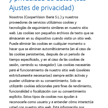
a
a
liderazgo
Ajustes de privacidad)
la
la
Learn
mejor
salud
Learn
more
fabricación
(2011)
more
about
Nosotros (CooperVision Iberia S.L.) y nuestros
(2011)
about
2012
proveedores de servicios utilizamos cookies y
2012:
Premio
Premio
tecnologías de seguimiento similares en nuestro sitio
internacional
Manufacturing
web. Las cookies son pequeños archivos de texto que se
REBRAND
Learn
Leadership
100®
almacenan en su dispositivo cuando visita un sitio web.
more
100
(2012)
about
Puede eliminar las cookies en cualquier momento o
(ML
Premio
100)
hacer que se eliminen automáticamente (en el caso de
de
(2012)
las cookies persistentes, después de un periodo de
la
tiempo especificado, y en el caso de las cookies de
Industria
de
sesión, cerrando su navegador). Las cookies necesarias
la
para el funcionamiento de nuestro sitio web (
cookies
BCLA
estrictamente necesarias
) siempre están activas y
pueden utilizarse sin su consentimiento. Solo se
utilizarán cookies adicionales para fines de rendimiento,
funcionalidad o focalización con su consentimiento
explícito. Estos tipos de cookies nos ayudan a
Nuestros productos
reconocerle como usuario y a entender cómo interactúa
Encuentre su lente
usted con nuestro sitio web. Esta información nos