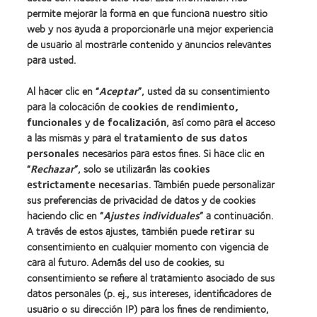
permite mejorar la forma en que funciona nuestro sitio
Tecnología para lentes de contacto
web y nos ayuda a proporcionarle una mejor experiencia
de usuario al mostrarle contenido y anuncios relevantes
Lentes de contacto y visión
para usted.
Nuevo usuario
Al hacer clic en “
Aceptar
”, usted da su consentimiento
Usuario experimentado
para la colocación de
cookies de rendimiento,
Blog
funcionales
y
de focalización
, así como para el acceso
a las mismas y para el
tratamiento de sus datos
personales
necesarios para estos fines. Si hace clic en
Sobre nosotros
“
Rechazar
”, solo se utilizarán las
cookies
Carreras
estrictamente necesarias
. También puede personalizar
sus preferencias de privacidad de datos y de cookies
Noticias
haciendo clic en “
Ajustes individuales
” a continuación.
Contacto
A través de estos ajustes, también puede
retirar
su
consentimiento en cualquier momento con vigencia de
cara al futuro. Además del uso de cookies, su
Legal
consentimiento se refiere al tratamiento asociado de sus
Política de privacidad
datos personales (p. ej., sus intereses, identificadores de
usuario o su dirección IP) para los fines de rendimiento,
Aviso Legal