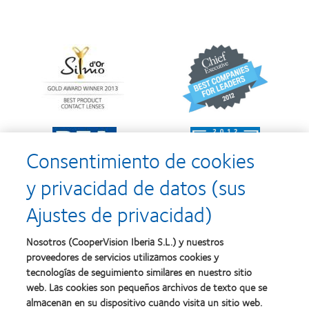
Learn
Learn
more
more
about
about
Premio
2012
Silmo
y
d’Or
2010:
al
Mejor
Learn
Learn
mejor
empresa
more
more
producto
para
Consentimiento de cookies
about
about
con
el
2011:
2011:
MyDay™
desarrollo
y privacidad de datos (sus
Premios
Premio
del
a
a
liderazgo
Ajustes de privacidad)
la
la
Learn
mejor
salud
Learn
more
fabricación
(2011)
more
about
Nosotros (CooperVision Iberia S.L.) y nuestros
(2011)
about
2012
proveedores de servicios utilizamos cookies y
2012:
Premio
Premio
tecnologías de seguimiento similares en nuestro sitio
internacional
Manufacturing
web. Las cookies son pequeños archivos de texto que se
REBRAND
Learn
Leadership
100®
almacenan en su dispositivo cuando visita un sitio web.
more
100