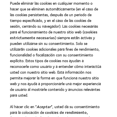
(2012)
about
Puede eliminar las cookies en cualquier momento o
(ML
Premio
hacer que se eliminen automáticamente (en el caso de
100)
de
(2012)
las cookies persistentes, después de un periodo de
la
tiempo especificado, y en el caso de las cookies de
Industria
sesión, cerrando su navegador). Las cookies necesarias
de
la
para el funcionamiento de nuestro sitio web (
cookies
BCLA
estrictamente necesarias
) siempre están activas y
pueden utilizarse sin su consentimiento. Solo se
utilizarán cookies adicionales para fines de rendimiento,
funcionalidad o focalización con su consentimiento
explícito. Estos tipos de cookies nos ayudan a
Nuestros productos
reconocerle como usuario y a entender cómo interactúa
Encuentre su lente
usted con nuestro sitio web. Esta información nos
permite mejorar la forma en que funciona nuestro sitio
Tecnología para lentes de contacto
web y nos ayuda a proporcionarle una mejor experiencia
de usuario al mostrarle contenido y anuncios relevantes
Lentes de contacto y visión
para usted.
Nuevo usuario
Al hacer clic en “
Aceptar
”, usted da su consentimiento
Usuario experimentado
para la colocación de
cookies de rendimiento,