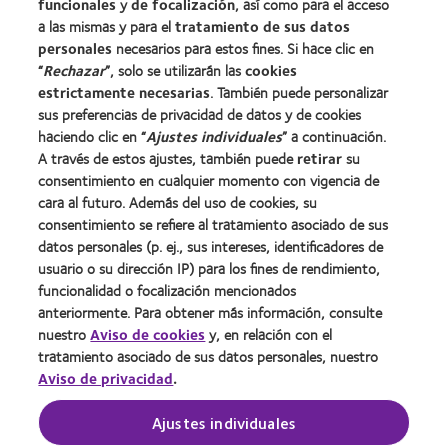
Blog
funcionales
y
de focalización
, así como para el acceso
a las mismas y para el
tratamiento de sus datos
personales
necesarios para estos fines. Si hace clic en
Sobre nosotros
“
Rechazar
”, solo se utilizarán las
cookies
estrictamente necesarias
. También puede personalizar
Carreras
sus preferencias de privacidad de datos y de cookies
Noticias
haciendo clic en “
Ajustes individuales
” a continuación.
Contacto
A través de estos ajustes, también puede
retirar
su
consentimiento en cualquier momento con vigencia de
cara al futuro. Además del uso de cookies, su
Legal
consentimiento se refiere al tratamiento asociado de sus
Política de privacidad
datos personales (p. ej., sus intereses, identificadores de
usuario o su dirección IP) para los fines de rendimiento,
Aviso Legal
funcionalidad o focalización mencionados
Aviso de cookies
anteriormente. Para obtener más información, consulte
Condiciones del servicio
nuestro
Aviso de cookies
y, en relación con el
tratamiento asociado de sus datos personales, nuestro
Public Country by Country Reporting
Aviso de privacidad
.
Ajustes individuales
Buscar un centro