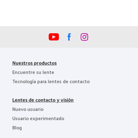
de
(2012)
la
Industria
de
la
BCLA
Nuestros productos
Encuentre su lente
Tecnología para lentes de contacto
Lentes de contacto y visión
Nuevo usuario
Usuario experimentado
Blog