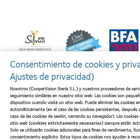
Learn
Learn
Learn
more
more
more
about
about
about
Premio
2012
2011:
Silmo
y
Premios
d’Or
2010:
a
Consentimiento de cookies y priv
al
Mejor
la
mejor
empresa
mejor
Ajustes de privacidad)
producto
para
fabricación
con
el
(2011)
MyDay™
desarrollo
Nosotros (CooperVision Iberia S.L.) y nuestros proveedores de servi
del
seguimiento similares en nuestro sitio web. Las cookies son peque
liderazgo
dispositivo cuando visita un sitio web. Puede eliminar las cookies
automáticamente (en el caso de las cookies persistentes, después d
caso de las cookies de sesión, cerrando su navegador). Las cookies
Nuestros productos
Sobre no
sitio web (
cookies estrictamente necesarias
) siempre están acti
Solo se utilizarán cookies adicionales para fines de rendimiento, fu
Encuentre su lente
Carreras
consentimiento explícito. Estos tipos de cookies nos ayudan a re