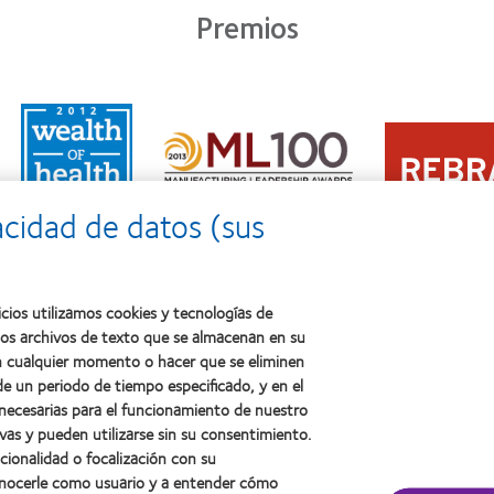
Premios
Learn
Learn
more
Learn
more
about
more
about
2011:
about
2012
Premio
2012:
Premio
a
acidad de datos (sus
Premio
internacional
la
Manufacturing
REBRAND
salud
Leadership
100®
(2011)
100
(2012)
(ML
cios utilizamos cookies y tecnologías de
100)
ños archivos de texto que se almacenan en su
(2012)
 en cualquier momento o hacer que se eliminen
e un periodo de tiempo especificado, y en el
 necesarias para el funcionamiento de nuestro
sotros
Legal
vas y pueden utilizarse sin su consentimiento.
ncionalidad o focalización con su
Política de privacidad
conocerle como usuario y a entender cómo