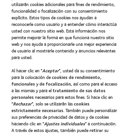
utilizarán cookies adicionales para fines de rendimiento,
funcionalidad o focalización con su consentimiento
explícito. Estos tipos de cookies nos ayudan a
Nuestros productos
reconocerle como usuario y a entender cómo interactúa
Encuentre su lente
usted con nuestro sitio web. Esta información nos
permite mejorar la forma en que funciona nuestro sitio
Tecnología para lentes de contacto
web y nos ayuda a proporcionarle una mejor experiencia
de usuario al mostrarle contenido y anuncios relevantes
Lentes de contacto y visión
para usted.
Nuevo usuario
Al hacer clic en “
Aceptar
”, usted da su consentimiento
Usuario experimentado
para la colocación de
cookies de rendimiento,
Blog
funcionales
y
de focalización
, así como para el acceso
a las mismas y para el
tratamiento de sus datos
personales
necesarios para estos fines. Si hace clic en
Sobre nosotros
“
Rechazar
”, solo se utilizarán las
cookies
estrictamente necesarias
Carreras
. También puede personalizar
sus preferencias de privacidad de datos y de cookies
Noticias
haciendo clic en “
Ajustes individuales
” a continuación.
Contacto
A través de estos ajustes, también puede
retirar
su