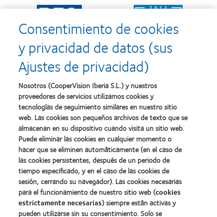
al
Mejor
Learn
Learn
mejor
empresa
more
more
producto
para
Consentimiento de cookies
about
about
con
el
2011:
2011:
MyDay™
desarrollo
y privacidad de datos (sus
Premios
Premio
del
a
a
liderazgo
Ajustes de privacidad)
la
la
Learn
mejor
salud
Learn
more
fabricación
(2011)
more
about
Nosotros (CooperVision Iberia S.L.) y nuestros
(2011)
about
2012
proveedores de servicios utilizamos cookies y
2012:
Premio
Premio
tecnologías de seguimiento similares en nuestro sitio
internacional
Manufacturing
web. Las cookies son pequeños archivos de texto que se
REBRAND
Learn
Leadership
100®
almacenan en su dispositivo cuando visita un sitio web.
more
100
(2012)
about
Puede eliminar las cookies en cualquier momento o
(ML
Premio
100)
hacer que se eliminen automáticamente (en el caso de
de
(2012)
las cookies persistentes, después de un periodo de
la
tiempo especificado, y en el caso de las cookies de
Industria
de
sesión, cerrando su navegador). Las cookies necesarias
la
para el funcionamiento de nuestro sitio web (
cookies
BCLA
estrictamente necesarias
) siempre están activas y
pueden utilizarse sin su consentimiento. Solo se