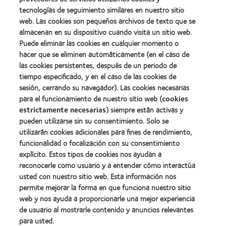
Premio
Premio
tecnologías de seguimiento similares en nuestro sitio
internacional
Manufacturing
web. Las cookies son pequeños archivos de texto que se
REBRAND
Learn
Leadership
100®
almacenan en su dispositivo cuando visita un sitio web.
more
100
(2012)
about
Puede eliminar las cookies en cualquier momento o
(ML
Premio
100)
hacer que se eliminen automáticamente (en el caso de
de
(2012)
las cookies persistentes, después de un periodo de
la
tiempo especificado, y en el caso de las cookies de
Industria
de
sesión, cerrando su navegador). Las cookies necesarias
la
para el funcionamiento de nuestro sitio web (
cookies
BCLA
estrictamente necesarias
) siempre están activas y
pueden utilizarse sin su consentimiento. Solo se
utilizarán cookies adicionales para fines de rendimiento,
funcionalidad o focalización con su consentimiento
explícito. Estos tipos de cookies nos ayudan a
Nuestros productos
reconocerle como usuario y a entender cómo interactúa
Encuentre su lente
usted con nuestro sitio web. Esta información nos
permite mejorar la forma en que funciona nuestro sitio
Tecnología para lentes de contacto
web y nos ayuda a proporcionarle una mejor experiencia
de usuario al mostrarle contenido y anuncios relevantes
Lentes de contacto y visión
para usted.