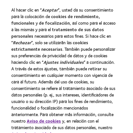
Nuevo usuario
Al hacer clic en “
Aceptar
”, usted da su consentimiento
Usuario experimentado
para la colocación de
cookies de rendimiento,
Blog
funcionales
y
de focalización
, así como para el acceso
a las mismas y para el
tratamiento de sus datos
personales
necesarios para estos fines. Si hace clic en
Sobre nosotros
“
Rechazar
”, solo se utilizarán las
cookies
estrictamente necesarias
Carreras
. También puede personalizar
sus preferencias de privacidad de datos y de cookies
Noticias
haciendo clic en “
Ajustes individuales
” a continuación.
Contacto
A través de estos ajustes, también puede
retirar
su
consentimiento en cualquier momento con vigencia de
cara al futuro. Además del uso de cookies, su
Legal
consentimiento se refiere al tratamiento asociado de sus
Política de privacidad
datos personales (p. ej., sus intereses, identificadores de
usuario o su dirección IP) para los fines de rendimiento,
Aviso Legal
funcionalidad o focalización mencionados
Aviso de cookies
anteriormente. Para obtener más información, consulte
Condiciones del servicio
nuestro
Aviso de cookies
y, en relación con el
tratamiento asociado de sus datos personales, nuestro
Public Country by Country Reporting