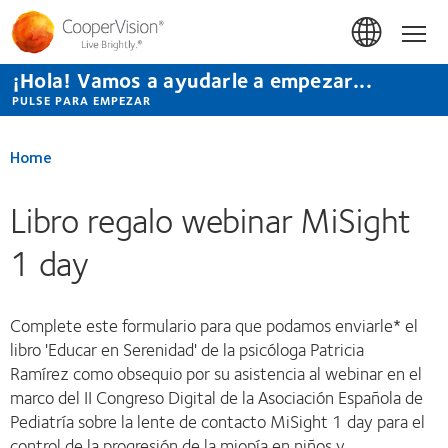
Pasar
al
Hom
contenido
principal
¡Hola! Vamos a ayudarle a empezar...
PULSE PARA EMPEZAR
Home
Libro regalo webinar MiSight
1 day
Complete este formulario para que podamos enviarle* el
libro 'Educar en Serenidad' de la psicóloga Patricia
Ramírez como obsequio por su asistencia al webinar en el
marco del II Congreso Digital de la Asociación Española de
Pediatría sobre la lente de contacto MiSight 1 day para el
control de la progresión de la miopía en niños y