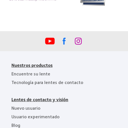
(ML
Premio
100)
de
(2012)
la
Industria
de
la
BCLA
Nuestros productos
Encuentre su lente
Tecnología para lentes de contacto
Lentes de contacto y visión
Nuevo usuario
Usuario experimentado
Blog