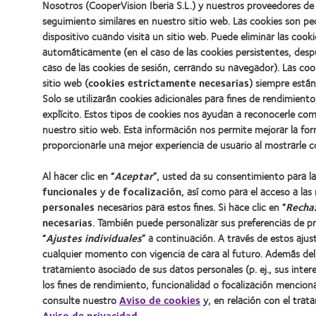
Nosotros (CooperVision Iberia S.L.) y nuestros proveedores de 
seguimiento similares en nuestro sitio web. Las cookies son p
dispositivo cuando visita un sitio web. Puede eliminar las coo
automáticamente (en el caso de las cookies persistentes, desp
caso de las cookies de sesión, cerrando su navegador). Las co
sitio web (
cookies estrictamente necesarias
) siempre están
Solo se utilizarán cookies adicionales para fines de rendimient
explícito. Estos tipos de cookies nos ayudan a reconocerle c
nuestro sitio web. Esta información nos permite mejorar la fo
proporcionarle una mejor experiencia de usuario al mostrarle 
Al hacer clic en “
Aceptar
”, usted da su consentimiento para l
funcionales
y
de focalización
, así como para el acceso a las
personales
necesarios para estos fines. Si hace clic en “
Recha
necesarias
. También puede personalizar sus preferencias de pr
“
Ajustes individuales
” a continuación. A través de estos aju
cualquier momento con vigencia de cara al futuro. Además del 
tratamiento asociado de sus datos personales (p. ej., sus intere
los fines de rendimiento, funcionalidad o focalización mencio
consulte nuestro
Aviso de cookies
y, en relación con el trat
Aviso de privacidad
.