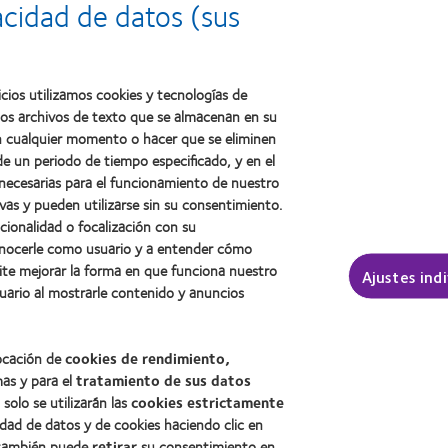
Premio
a
acidad de datos (sus
Premio
internacional
la
Manufacturing
REBRAND
salud
Leadership
100®
(2011)
100
(2012)
(ML
cios utilizamos cookies y tecnologías de
100)
ños archivos de texto que se almacenan en su
(2012)
 en cualquier momento o hacer que se eliminen
e un periodo de tiempo especificado, y en el
 necesarias para el funcionamiento de nuestro
sotros
Legal
vas y pueden utilizarse sin su consentimiento.
ncionalidad o focalización con su
Política de privacidad
conocerle como usuario y a entender cómo
Aviso Legal
ite mejorar la forma en que funciona nuestro
Ajustes ind
Aviso de cookies
uario al mostrarle contenido y anuncios
Condiciones del servicio
Public Country by Country R
locación de
cookies de rendimiento,
mas y para el
tratamiento de sus datos
, solo se utilizarán las
cookies estrictamente
Buscar un centro
idad de datos y de cookies haciendo clic en
, también puede
retirar
su consentimiento en