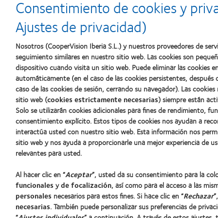
d’Or
2010:
a
Consentimiento de cookies y priv
al
Mejor
la
mejor
empresa
mejor
Ajustes de privacidad)
producto
para
fabricación
con
el
(2011)
MyDay™
desarrollo
Nosotros (CooperVision Iberia S.L.) y nuestros proveedores de servi
del
seguimiento similares en nuestro sitio web. Las cookies son peque
liderazgo
dispositivo cuando visita un sitio web. Puede eliminar las cookies
automáticamente (en el caso de las cookies persistentes, después d
caso de las cookies de sesión, cerrando su navegador). Las cookies
Nuestros productos
Sobre no
sitio web (
cookies estrictamente necesarias
) siempre están acti
Solo se utilizarán cookies adicionales para fines de rendimiento, fu
Encuentre su lente
Carreras
consentimiento explícito. Estos tipos de cookies nos ayudan a re
Tecnología para lentes de contacto
Noticias
interactúa usted con nuestro sitio web. Esta información nos perm
Contacto
sitio web y nos ayuda a proporcionarle una mejor experiencia de us
relevantes para usted.
Lentes de contacto y visión
Al hacer clic en “
Aceptar
”, usted da su consentimiento para la co
Nuevo usuario
funcionales
y
de focalización
, así como para el acceso a las mis
Usuario experimentado
personales
necesarios para estos fines. Si hace clic en “
Rechazar
”
Blog
necesarias
. También puede personalizar sus preferencias de privac
“
Ajustes individuales
” a continuación. A través de estos ajustes