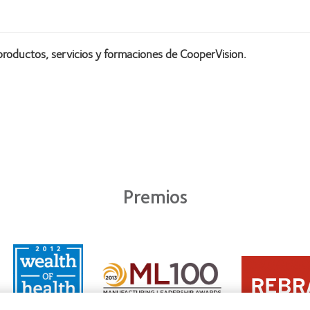
productos, servicios y formaciones de CooperVision.
Premios
Learn
Learn
more
Learn
more
about
more
about
2011:
about
2012
Premio
2012: