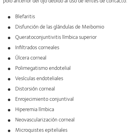
polo anterior del ojo debido al uso de lentes de contacto.
Blefaritis
Disfunción de las glándulas de Meibomio
Queratoconjuntivitis límbica superior
Infiltrados corneales
Úlcera corneal
Polimegatismo endotelial
Vesículas endoteliales
Distorsión corneal
Enrojecimiento conjuntival
Hiperemia límbica
Neovascularización corneal
Microquistes epiteliales