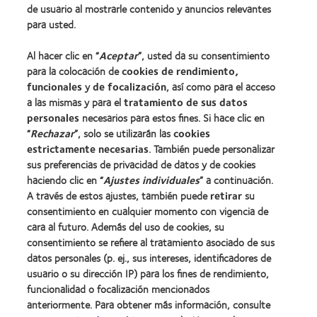
de usuario al mostrarle contenido y anuncios relevantes
Lentes de contacto y visión
para usted.
Nuevo usuario
Al hacer clic en “
Aceptar
”, usted da su consentimiento
Usuario experimentado
para la colocación de
cookies de rendimiento,
Blog
funcionales
y
de focalización
, así como para el acceso
a las mismas y para el
tratamiento de sus datos
personales
necesarios para estos fines. Si hace clic en
Sobre nosotros
“
Rechazar
”, solo se utilizarán las
cookies
estrictamente necesarias
Carreras
. También puede personalizar
sus preferencias de privacidad de datos y de cookies
Noticias
haciendo clic en “
Ajustes individuales
” a continuación.
Contacto
A través de estos ajustes, también puede
retirar
su
consentimiento en cualquier momento con vigencia de
cara al futuro. Además del uso de cookies, su
Legal
consentimiento se refiere al tratamiento asociado de sus
Política de privacidad
datos personales (p. ej., sus intereses, identificadores de
usuario o su dirección IP) para los fines de rendimiento,
Aviso Legal
funcionalidad o focalización mencionados
Aviso de cookies
anteriormente. Para obtener más información, consulte