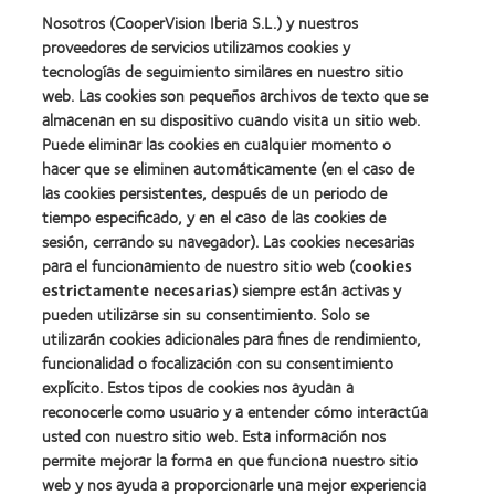
fabricación
(2011)
more
about
Nosotros (CooperVision Iberia S.L.) y nuestros
(2011)
about
2012
proveedores de servicios utilizamos cookies y
2012:
Premio
Premio
tecnologías de seguimiento similares en nuestro sitio
internacional
Manufacturing
web. Las cookies son pequeños archivos de texto que se
REBRAND
Learn
Leadership
100®
almacenan en su dispositivo cuando visita un sitio web.
more
100
(2012)
about
Puede eliminar las cookies en cualquier momento o
(ML
Premio
100)
hacer que se eliminen automáticamente (en el caso de
de
(2012)
las cookies persistentes, después de un periodo de
la
tiempo especificado, y en el caso de las cookies de
Industria
de
sesión, cerrando su navegador). Las cookies necesarias
la
para el funcionamiento de nuestro sitio web (
cookies
BCLA
estrictamente necesarias
) siempre están activas y
pueden utilizarse sin su consentimiento. Solo se
utilizarán cookies adicionales para fines de rendimiento,
funcionalidad o focalización con su consentimiento
explícito. Estos tipos de cookies nos ayudan a
Nuestros productos
reconocerle como usuario y a entender cómo interactúa
Encuentre su lente
usted con nuestro sitio web. Esta información nos
permite mejorar la forma en que funciona nuestro sitio
Tecnología para lentes de contacto
web y nos ayuda a proporcionarle una mejor experiencia