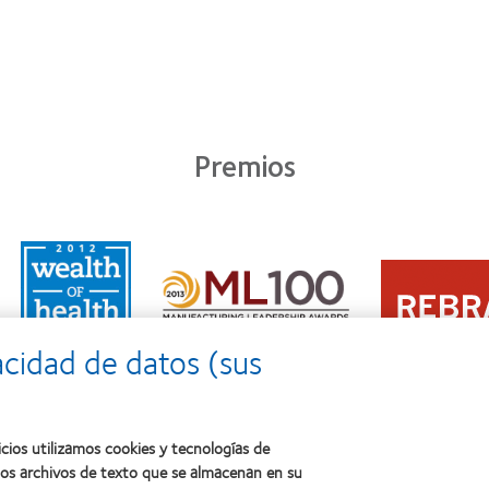
Premios
Learn
Learn
more
Learn
more
about
more
about
2011:
about
2012
Premio
2012:
Premio
a
acidad de datos (sus
Premio
internacional
la
Manufacturing
REBRAND
salud
Leadership
100®
(2011)
100
(2012)
(ML
cios utilizamos cookies y tecnologías de
100)
ños archivos de texto que se almacenan en su
(2012)