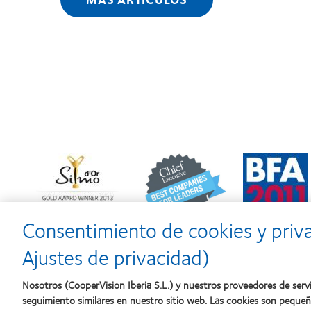
Learn
Learn
Learn
more
more
more
about
about
about
Premio
2012
2011:
Silmo
y
Premios
d’Or
2010:
a
Consentimiento de cookies y priv
al
Mejor
la
mejor
empresa
mejor
Ajustes de privacidad)
producto
para
fabricación
con
el
(2011)
MyDay™
desarrollo
Nosotros (CooperVision Iberia S.L.) y nuestros proveedores de servi
del
seguimiento similares en nuestro sitio web. Las cookies son peque
liderazgo