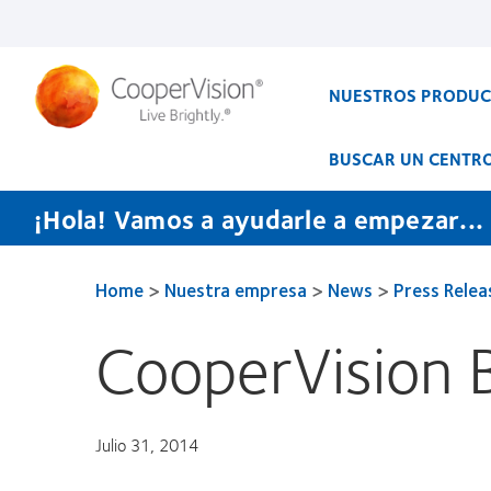
Pasar
al
contenido
principal
NUESTROS PRODU
BUSCAR UN CENTR
¡Hola! Vamos a ayudarle a empezar...
Home
>
Nuestra empresa
>
News
>
Press Relea
CooperVision B
Julio 31, 2014