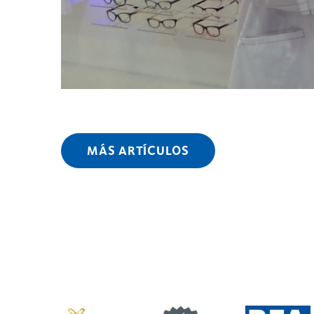
MÁS ARTÍCULOS
Learn
Learn
Learn