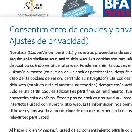
more
more
more
about
about
about
Premio
2012
2011:
Silmo
y
Premios
d’Or
2010:
a
Consentimiento de cookies y priv
al
Mejor
la
mejor
empresa
mejor
Ajustes de privacidad)
producto
para
fabricación
con
el
(2011)
MyDay™
desarrollo
Nosotros (CooperVision Iberia S.L.) y nuestros proveedores de servi
del
seguimiento similares en nuestro sitio web. Las cookies son peque
liderazgo
dispositivo cuando visita un sitio web. Puede eliminar las cookies
automáticamente (en el caso de las cookies persistentes, después d
caso de las cookies de sesión, cerrando su navegador). Las cookies
Nuestros productos
Sobre no
sitio web (
cookies estrictamente necesarias
) siempre están acti
Solo se utilizarán cookies adicionales para fines de rendimiento, fu
Encuentre su lente
Carreras
consentimiento explícito. Estos tipos de cookies nos ayudan a re
Tecnología para lentes de contacto
Noticias
interactúa usted con nuestro sitio web. Esta información nos perm
Contacto
sitio web y nos ayuda a proporcionarle una mejor experiencia de us
relevantes para usted.
Lentes de contacto y visión
Al hacer clic en “
Aceptar
”, usted da su consentimiento para la co
Nuevo usuario