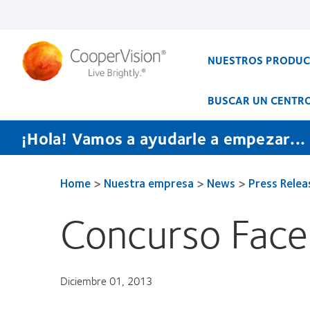
Pasar
al
contenido
principal
NUESTROS PRODU
BUSCAR UN CENTR
¡Hola! Vamos a ayudarle a empezar...
Home
>
Nuestra empresa
>
News
>
Press Relea
Concurso Fac
Diciembre 01, 2013