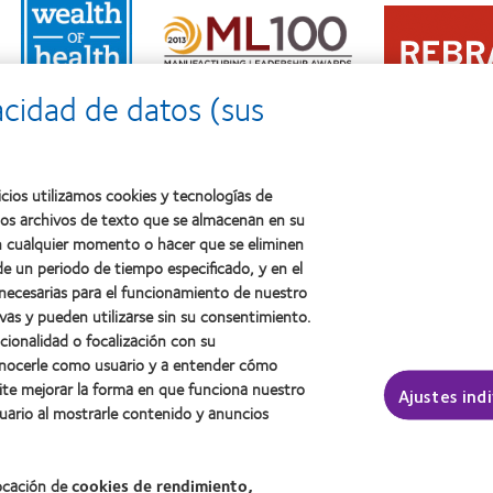
Learn
more
Learn
more
about
more
about
2011:
about
2012
Premio
2012:
Premio
a
acidad de datos (sus
Premio
internacional
la
Manufacturing
REBRAND
salud
Leadership
100®
(2011)
100
(2012)
(ML
cios utilizamos cookies y tecnologías de
100)
ños archivos de texto que se almacenan en su
(2012)
 en cualquier momento o hacer que se eliminen
e un periodo de tiempo especificado, y en el
 necesarias para el funcionamiento de nuestro
sotros
Legal
vas y pueden utilizarse sin su consentimiento.
ncionalidad o focalización con su
Política de privacidad
conocerle como usuario y a entender cómo
Aviso Legal
ite mejorar la forma en que funciona nuestro
Ajustes ind
Aviso de cookies
uario al mostrarle contenido y anuncios
Condiciones del servicio
Public Country by Country R
locación de
cookies de rendimiento,