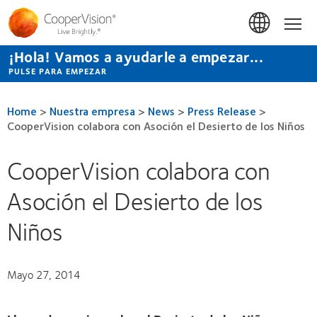
Pasar
al
Hom
contenido
principal
¡Hola! Vamos a ayudarle a empezar...
PULSE PARA EMPEZAR
Home
>
Nuestra empresa
>
News
>
Press Release
>
CooperVision colabora con Asoción el Desierto de los Niños
CooperVision colabora con
Asoción el Desierto de los
Niños
Mayo 27, 2014