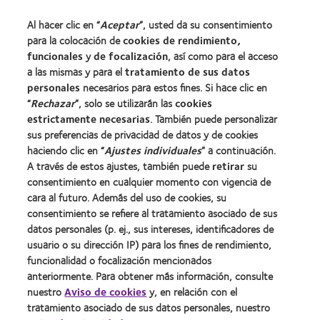
Nuevo usuario
Al hacer clic en “
Aceptar
”, usted da su consentimiento
Usuario experimentado
para la colocación de
cookies de rendimiento,
Blog
funcionales
y
de focalización
, así como para el acceso
a las mismas y para el
tratamiento de sus datos
personales
necesarios para estos fines. Si hace clic en
Sobre nosotros
“
Rechazar
”, solo se utilizarán las
cookies
Carreras
estrictamente necesarias
. También puede personalizar
sus preferencias de privacidad de datos y de cookies
Noticias
haciendo clic en “
Ajustes individuales
” a continuación.
Contacto
A través de estos ajustes, también puede
retirar
su
consentimiento en cualquier momento con vigencia de
cara al futuro. Además del uso de cookies, su
Legal
consentimiento se refiere al tratamiento asociado de sus
Política de privacidad
datos personales (p. ej., sus intereses, identificadores de
usuario o su dirección IP) para los fines de rendimiento,
Aviso Legal
funcionalidad o focalización mencionados
Aviso de cookies
anteriormente. Para obtener más información, consulte
Condiciones del servicio
nuestro
Aviso de cookies
y, en relación con el
tratamiento asociado de sus datos personales, nuestro
Public Country by Country Reporting