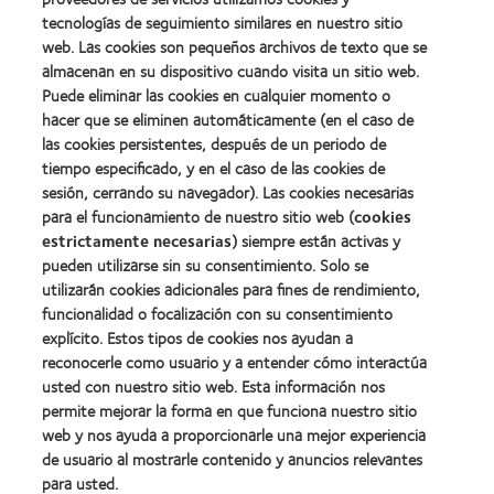
Premio
Premio
tecnologías de seguimiento similares en nuestro sitio
internacional
Manufacturing
web. Las cookies son pequeños archivos de texto que se
REBRAND
Learn
Leadership
100®
almacenan en su dispositivo cuando visita un sitio web.
more
100
(2012)
about
Puede eliminar las cookies en cualquier momento o
(ML
Premio
100)
hacer que se eliminen automáticamente (en el caso de
de
(2012)
las cookies persistentes, después de un periodo de
la
tiempo especificado, y en el caso de las cookies de
Industria
de
sesión, cerrando su navegador). Las cookies necesarias
la
para el funcionamiento de nuestro sitio web (
cookies
BCLA
estrictamente necesarias
) siempre están activas y
pueden utilizarse sin su consentimiento. Solo se
utilizarán cookies adicionales para fines de rendimiento,
funcionalidad o focalización con su consentimiento
explícito. Estos tipos de cookies nos ayudan a
Nuestros productos
reconocerle como usuario y a entender cómo interactúa
Encuentre su lente
usted con nuestro sitio web. Esta información nos
permite mejorar la forma en que funciona nuestro sitio
Tecnología para lentes de contacto
web y nos ayuda a proporcionarle una mejor experiencia
de usuario al mostrarle contenido y anuncios relevantes
Lentes de contacto y visión
para usted.