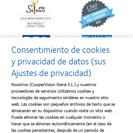
Learn
Learn
more
more
about
about
Premio
2012
Silmo
y
d’Or
2010:
al
Mejor
Learn
Learn
mejor
empresa
more
more
producto
para
Consentimiento de cookies
about
about
con
el
2011:
2011:
MyDay™
desarrollo
y privacidad de datos (sus
Premios
Premio
del
a
a
liderazgo
Ajustes de privacidad)
la
la
Learn
mejor
salud
Learn
more
fabricación
(2011)
more
about
Nosotros (CooperVision Iberia S.L.) y nuestros
(2011)
about
2012
proveedores de servicios utilizamos cookies y
2012:
Premio
Premio
tecnologías de seguimiento similares en nuestro sitio
internacional
Manufacturing
web. Las cookies son pequeños archivos de texto que se
REBRAND
Learn
Leadership
100®
almacenan en su dispositivo cuando visita un sitio web.
more
100
(2012)
about
Puede eliminar las cookies en cualquier momento o
(ML
Premio
100)
hacer que se eliminen automáticamente (en el caso de
de
(2012)
las cookies persistentes, después de un periodo de
la