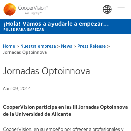
Pasar
al
Hom
contenido
principal
¡Hola! Vamos a ayudarle a empezar...
PULSE PARA EMPEZAR
Home
>
Nuestra empresa
>
News
>
Press Release
>
Jornadas Optoinnova
Jornadas Optoinnova
Abril 09, 2014
CooperVision participa en las III Jornadas Optoinnova
de la Universidad de Alicante
CooperVision, en su empeño por ofrecer a profesionales y