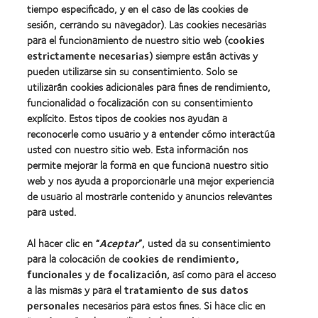
tiempo especificado, y en el caso de las cookies de
Industria
de
sesión, cerrando su navegador). Las cookies necesarias
la
para el funcionamiento de nuestro sitio web (
cookies
BCLA
estrictamente necesarias
) siempre están activas y
pueden utilizarse sin su consentimiento. Solo se
utilizarán cookies adicionales para fines de rendimiento,
funcionalidad o focalización con su consentimiento
explícito. Estos tipos de cookies nos ayudan a
Nuestros productos
reconocerle como usuario y a entender cómo interactúa
Encuentre su lente
usted con nuestro sitio web. Esta información nos
permite mejorar la forma en que funciona nuestro sitio
Tecnología para lentes de contacto
web y nos ayuda a proporcionarle una mejor experiencia
de usuario al mostrarle contenido y anuncios relevantes
Lentes de contacto y visión
para usted.
Nuevo usuario
Al hacer clic en “
Aceptar
”, usted da su consentimiento
Usuario experimentado
para la colocación de
cookies de rendimiento,
Blog
funcionales
y
de focalización
, así como para el acceso
a las mismas y para el
tratamiento de sus datos
personales
necesarios para estos fines. Si hace clic en
Sobre nosotros