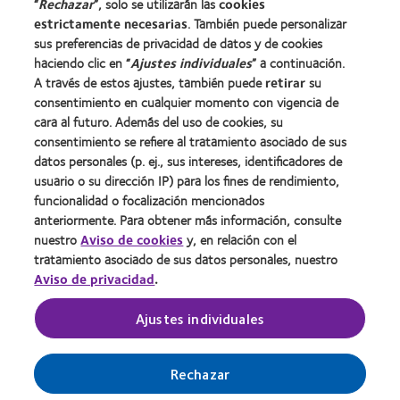
“
Rechazar
”, solo se utilizarán las
cookies
Carreras
estrictamente necesarias
. También puede personalizar
sus preferencias de privacidad de datos y de cookies
Noticias
haciendo clic en “
Ajustes individuales
” a continuación.
Contacto
A través de estos ajustes, también puede
retirar
su
consentimiento en cualquier momento con vigencia de
cara al futuro. Además del uso de cookies, su
Legal
consentimiento se refiere al tratamiento asociado de sus
Política de privacidad
datos personales (p. ej., sus intereses, identificadores de
usuario o su dirección IP) para los fines de rendimiento,
Aviso Legal
funcionalidad o focalización mencionados
Aviso de cookies
anteriormente. Para obtener más información, consulte
Condiciones del servicio
nuestro
Aviso de cookies
y, en relación con el
tratamiento asociado de sus datos personales, nuestro
Public Country by Country Reporting
Aviso de privacidad
.
Buscar un centro
Ajustes individuales
Gestionar preferencias de cookies
Rechazar