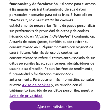
Blog
funcionales
y
de focalización
, así como para el acceso
a las mismas y para el
tratamiento de sus datos
personales
necesarios para estos fines. Si hace clic en
Sobre nosotros
“
Rechazar
”, solo se utilizarán las
cookies
estrictamente necesarias
Carreras
. También puede personalizar
sus preferencias de privacidad de datos y de cookies
Noticias
haciendo clic en “
Ajustes individuales
” a continuación.
Contacto
A través de estos ajustes, también puede
retirar
su
consentimiento en cualquier momento con vigencia de
cara al futuro. Además del uso de cookies, su
Legal
consentimiento se refiere al tratamiento asociado de sus
Política de privacidad
datos personales (p. ej., sus intereses, identificadores de
usuario o su dirección IP) para los fines de rendimiento,
Aviso Legal
funcionalidad o focalización mencionados
Aviso de cookies
anteriormente. Para obtener más información, consulte
Condiciones del servicio
nuestro
Aviso de cookies
y, en relación con el
tratamiento asociado de sus datos personales, nuestro
Public Country by Country Reporting
Aviso de privacidad
.
Buscar un centro
Ajustes individuales