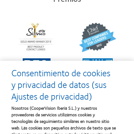
Learn
Learn
more
more
about
about
Premio
2012
Silmo
y
d’Or
2010:
al
Mejor
Learn
Learn
mejor
empresa
more
more
producto
para
Consentimiento de cookies
about
about
con
el
2011:
2011:
MyDay™
desarrollo
y privacidad de datos (sus
Premios
Premio
del
a
a
liderazgo
Ajustes de privacidad)
la
la
Learn
mejor
salud
Learn
more
fabricación
(2011)
more
about
Nosotros (CooperVision Iberia S.L.) y nuestros
(2011)
about
2012
proveedores de servicios utilizamos cookies y
2012:
Premio
Premio
tecnologías de seguimiento similares en nuestro sitio
internacional
Manufacturing
web. Las cookies son pequeños archivos de texto que se
REBRAND
Learn
Leadership