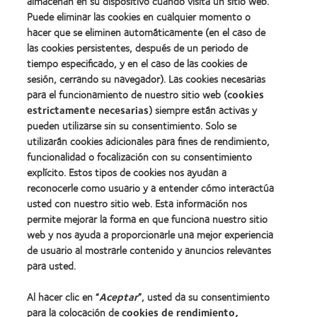
100®
almacenan en su dispositivo cuando visita un sitio web.
more
100
(2012)
about
Puede eliminar las cookies en cualquier momento o
(ML
Premio
100)
hacer que se eliminen automáticamente (en el caso de
de
(2012)
las cookies persistentes, después de un periodo de
la
tiempo especificado, y en el caso de las cookies de
Industria
de
sesión, cerrando su navegador). Las cookies necesarias
la
para el funcionamiento de nuestro sitio web (
cookies
BCLA
estrictamente necesarias
) siempre están activas y
pueden utilizarse sin su consentimiento. Solo se
utilizarán cookies adicionales para fines de rendimiento,
funcionalidad o focalización con su consentimiento
explícito. Estos tipos de cookies nos ayudan a
Nuestros productos
reconocerle como usuario y a entender cómo interactúa
Encuentre su lente
usted con nuestro sitio web. Esta información nos
permite mejorar la forma en que funciona nuestro sitio
Tecnología para lentes de contacto
web y nos ayuda a proporcionarle una mejor experiencia
de usuario al mostrarle contenido y anuncios relevantes
Lentes de contacto y visión
para usted.
Nuevo usuario
Al hacer clic en “
Aceptar
”, usted da su consentimiento
Usuario experimentado
para la colocación de
cookies de rendimiento,