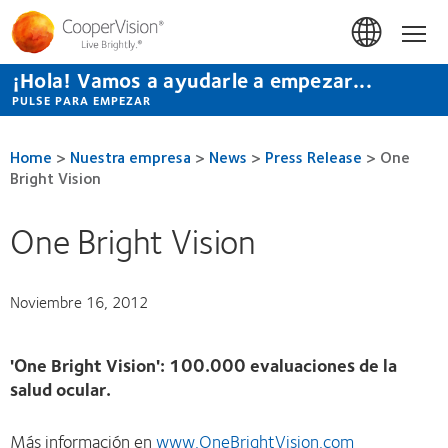
Pasar
al
Hom
contenido
principal
¡Hola! Vamos a ayudarle a empezar...
PULSE PARA EMPEZAR
Home
>
Nuestra empresa
>
News
>
Press Release
>
One
Bright Vision
One Bright Vision
Noviembre 16, 2012
'One Bright Vision': 100.000 evaluaciones de la
salud ocular.
Más información en
www.OneBrightVision.com