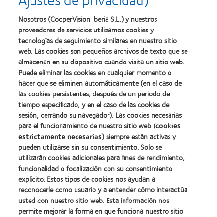
Learn
mejor
salud
Learn
more
fabricación
(2011)
more
about
Nosotros (CooperVision Iberia S.L.) y nuestros
(2011)
about
2012
proveedores de servicios utilizamos cookies y
2012:
Premio
Premio
tecnologías de seguimiento similares en nuestro sitio
internacional
Manufacturing
web. Las cookies son pequeños archivos de texto que se
REBRAND
Learn
Leadership
100®
almacenan en su dispositivo cuando visita un sitio web.
more
100
(2012)
about
Puede eliminar las cookies en cualquier momento o
(ML
Premio
100)
hacer que se eliminen automáticamente (en el caso de
de
(2012)
las cookies persistentes, después de un periodo de
la
tiempo especificado, y en el caso de las cookies de
Industria
de
sesión, cerrando su navegador). Las cookies necesarias
la
para el funcionamiento de nuestro sitio web (
cookies
BCLA
estrictamente necesarias
) siempre están activas y
pueden utilizarse sin su consentimiento. Solo se
utilizarán cookies adicionales para fines de rendimiento,
funcionalidad o focalización con su consentimiento
explícito. Estos tipos de cookies nos ayudan a
Nuestros productos
reconocerle como usuario y a entender cómo interactúa
Encuentre su lente
usted con nuestro sitio web. Esta información nos
permite mejorar la forma en que funciona nuestro sitio
Tecnología para lentes de contacto