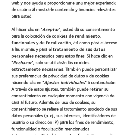
web y nos ayuda a proporcionarle una mejor experiencia
de usuario al mostrarle contenido y anuncios relevantes
Lentes de contacto y visión
para usted.
Nuevo usuario
Al hacer clic en “
Aceptar
”, usted da su consentimiento
Usuario experimentado
para la colocación de
cookies de rendimiento,
Blog
funcionales
y
de focalización
, así como para el acceso
a las mismas y para el
tratamiento de sus datos
personales
necesarios para estos fines. Si hace clic en
Sobre nosotros
“
Rechazar
”, solo se utilizarán las
cookies
estrictamente necesarias
. También puede personalizar
Carreras
sus preferencias de privacidad de datos y de cookies
Noticias
haciendo clic en “
Ajustes individuales
” a continuación.
Contacto
A través de estos ajustes, también puede
retirar
su
consentimiento en cualquier momento con vigencia de
cara al futuro. Además del uso de cookies, su
Legal
consentimiento se refiere al tratamiento asociado de sus
Política de privacidad
datos personales (p. ej., sus intereses, identificadores de
usuario o su dirección IP) para los fines de rendimiento,
Aviso Legal
funcionalidad o focalización mencionados
Aviso de cookies