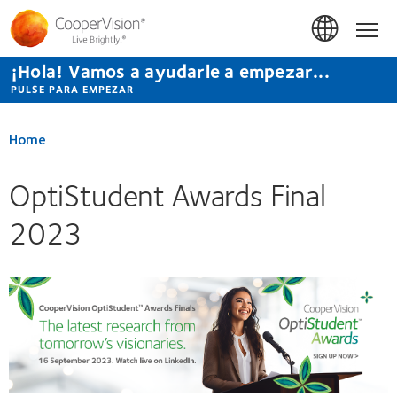
Pasar
al
Hom
contenido
principal
¡Hola! Vamos a ayudarle a empezar...
PULSE PARA EMPEZAR
Home
OptiStudent Awards Final
2023