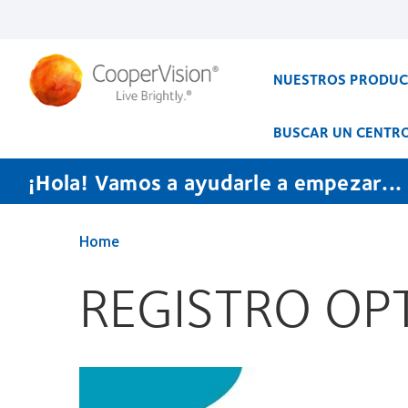
Pasar
al
contenido
principal
NUESTROS PRODU
BUSCAR UN CENTR
¡Hola! Vamos a ayudarle a empezar...
Home
REGISTRO OP