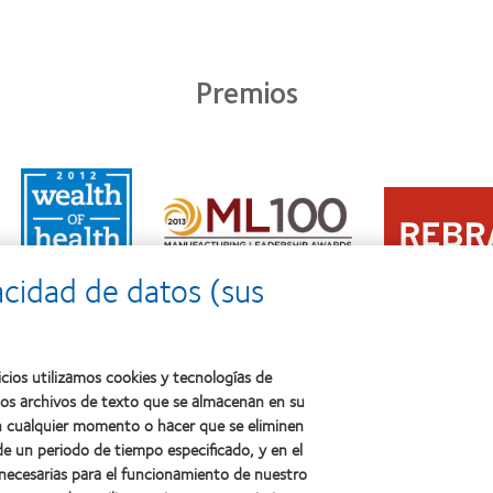
Premios
Learn
Learn
more
Learn
more
about
more
about
2011:
about
2012
Premio
2012:
Premio
a
acidad de datos (sus
Premio
internacional
la
Manufacturing
REBRAND
salud
Leadership
100®
(2011)
100
(2012)
(ML
cios utilizamos cookies y tecnologías de
100)
ños archivos de texto que se almacenan en su
(2012)
 en cualquier momento o hacer que se eliminen
e un periodo de tiempo especificado, y en el
 necesarias para el funcionamiento de nuestro
sotros
Legal