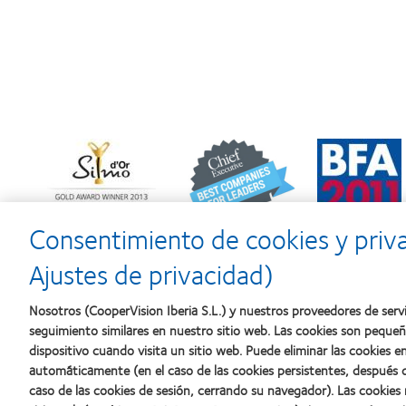
Learn
Learn
Learn
more
more
more
about
about
about
Premio
2012
2011:
Silmo
y
Premios
d’Or
2010:
a
Consentimiento de cookies y priv
al
Mejor
la
mejor
empresa
mejor
Ajustes de privacidad)
producto
para
fabricación
con
el
(2011)
MyDay™
desarrollo
Nosotros (CooperVision Iberia S.L.) y nuestros proveedores de servi
del
seguimiento similares en nuestro sitio web. Las cookies son peque
liderazgo
dispositivo cuando visita un sitio web. Puede eliminar las cookies
automáticamente (en el caso de las cookies persistentes, después d
caso de las cookies de sesión, cerrando su navegador). Las cookies
Nuestros productos
Sobre no