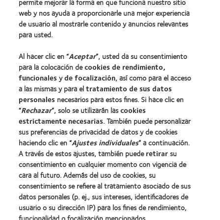
permite mejorar la forma en que funciona nuestro sitio
Tecnología para lentes de contacto
web y nos ayuda a proporcionarle una mejor experiencia
de usuario al mostrarle contenido y anuncios relevantes
Lentes de contacto y visión
para usted.
Nuevo usuario
Al hacer clic en “
Aceptar
”, usted da su consentimiento
Usuario experimentado
para la colocación de
cookies de rendimiento,
Blog
funcionales
y
de focalización
, así como para el acceso
a las mismas y para el
tratamiento de sus datos
personales
necesarios para estos fines. Si hace clic en
Sobre nosotros
“
Rechazar
”, solo se utilizarán las
cookies
estrictamente necesarias
Carreras
. También puede personalizar
sus preferencias de privacidad de datos y de cookies
Noticias
haciendo clic en “
Ajustes individuales
” a continuación.
Contacto
A través de estos ajustes, también puede
retirar
su
consentimiento en cualquier momento con vigencia de
cara al futuro. Además del uso de cookies, su
Legal
consentimiento se refiere al tratamiento asociado de sus
Política de privacidad
datos personales (p. ej., sus intereses, identificadores de
usuario o su dirección IP) para los fines de rendimiento,
Aviso Legal
funcionalidad o focalización mencionados