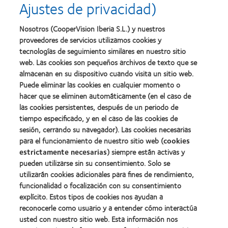
Ajustes de privacidad)
la
la
Learn
mejor
salud
Learn
more
fabricación
(2011)
more
about
Nosotros (CooperVision Iberia S.L.) y nuestros
(2011)
about
2012
proveedores de servicios utilizamos cookies y
2012:
Premio
Premio
tecnologías de seguimiento similares en nuestro sitio
internacional
Manufacturing
web. Las cookies son pequeños archivos de texto que se
REBRAND
Learn
Leadership
100®
almacenan en su dispositivo cuando visita un sitio web.
more
100
(2012)
about
Puede eliminar las cookies en cualquier momento o
(ML
Premio
100)
hacer que se eliminen automáticamente (en el caso de
de
(2012)
las cookies persistentes, después de un periodo de
la
tiempo especificado, y en el caso de las cookies de
Industria
de
sesión, cerrando su navegador). Las cookies necesarias
la
para el funcionamiento de nuestro sitio web (
cookies
BCLA
estrictamente necesarias
) siempre están activas y
pueden utilizarse sin su consentimiento. Solo se
utilizarán cookies adicionales para fines de rendimiento,
funcionalidad o focalización con su consentimiento
explícito. Estos tipos de cookies nos ayudan a
Nuestros productos
reconocerle como usuario y a entender cómo interactúa
Encuentre su lente
usted con nuestro sitio web. Esta información nos