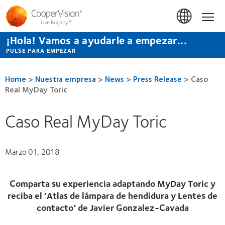
Pasar
al
Hom
contenido
principal
¡Hola! Vamos a ayudarle a empezar...
PULSE PARA EMPEZAR
Home
>
Nuestra empresa
>
News
>
Press Release
>
Caso
Real MyDay Toric
Caso Real MyDay Toric
Marzo 01, 2018
Comparta su experiencia adaptando MyDay Toric y
reciba el ‘Atlas de lámpara de hendidura y Lentes de
contacto’ de Javier Gonzalez-Cavada