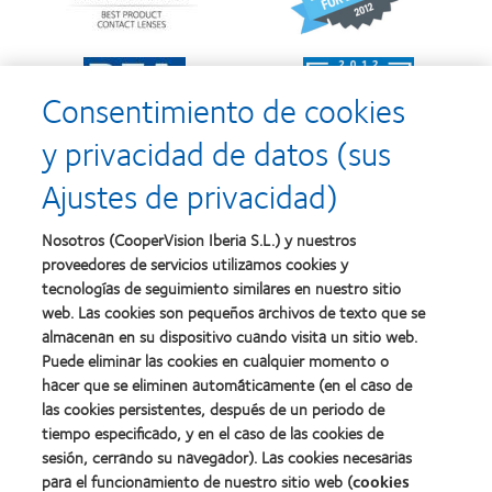
Silmo
y
d’Or
2010:
al
Mejor
Learn
Learn
mejor
empresa
more
more
producto
para
Consentimiento de cookies
about
about
con
el
2011:
2011:
MyDay™
desarrollo
y privacidad de datos (sus
Premios
Premio
del
a
a
liderazgo
Ajustes de privacidad)
la
la
Learn
mejor
salud
Learn
more
fabricación
(2011)
more
about
Nosotros (CooperVision Iberia S.L.) y nuestros
(2011)
about
2012
proveedores de servicios utilizamos cookies y
2012:
Premio
Premio
tecnologías de seguimiento similares en nuestro sitio
internacional
Manufacturing
web. Las cookies son pequeños archivos de texto que se
REBRAND
Learn
Leadership
100®
almacenan en su dispositivo cuando visita un sitio web.
more
100
(2012)
about
Puede eliminar las cookies en cualquier momento o
(ML
Premio
100)
hacer que se eliminen automáticamente (en el caso de
de
(2012)
las cookies persistentes, después de un periodo de
la
tiempo especificado, y en el caso de las cookies de
Industria
de
sesión, cerrando su navegador). Las cookies necesarias
la
para el funcionamiento de nuestro sitio web (
cookies