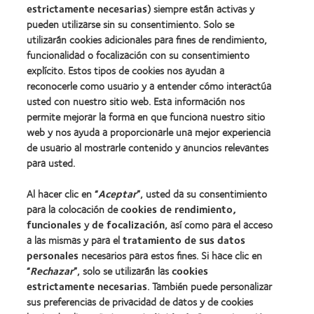
BCLA
estrictamente necesarias
) siempre están activas y
pueden utilizarse sin su consentimiento. Solo se
utilizarán cookies adicionales para fines de rendimiento,
funcionalidad o focalización con su consentimiento
explícito. Estos tipos de cookies nos ayudan a
Nuestros productos
reconocerle como usuario y a entender cómo interactúa
Encuentre su lente
usted con nuestro sitio web. Esta información nos
permite mejorar la forma en que funciona nuestro sitio
Tecnología para lentes de contacto
web y nos ayuda a proporcionarle una mejor experiencia
de usuario al mostrarle contenido y anuncios relevantes
Lentes de contacto y visión
para usted.
Nuevo usuario
Al hacer clic en “
Aceptar
”, usted da su consentimiento
Usuario experimentado
para la colocación de
cookies de rendimiento,
Blog
funcionales
y
de focalización
, así como para el acceso
a las mismas y para el
tratamiento de sus datos
personales
necesarios para estos fines. Si hace clic en
Sobre nosotros
“
Rechazar
”, solo se utilizarán las
cookies
Carreras
estrictamente necesarias
. También puede personalizar
sus preferencias de privacidad de datos y de cookies
Noticias