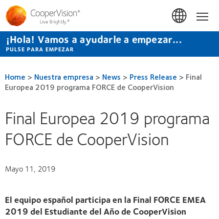
Pasar
al
Hom
contenido
principal
¡Hola! Vamos a ayudarle a empezar...
PULSE PARA EMPEZAR
Home
>
Nuestra empresa
>
News
>
Press Release
>
Final
Europea 2019 programa FORCE de CooperVision
Final Europea 2019 programa
FORCE de CooperVision
Mayo 11, 2019
El equipo español participa en la Final FORCE EMEA
2019 del Estudiante del Año de CooperVision