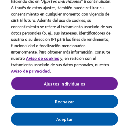
haciendo clic en “
Ajustes individuales
” a continuación.
Contacto
A través de estos ajustes, también puede
retirar
su
consentimiento en cualquier momento con vigencia de
cara al futuro. Además del uso de cookies, su
Legal
consentimiento se refiere al tratamiento asociado de sus
Política de privacidad
datos personales (p. ej., sus intereses, identificadores de
usuario o su dirección IP) para los fines de rendimiento,
Aviso Legal
funcionalidad o focalización mencionados
Aviso de cookies
anteriormente. Para obtener más información, consulte
Condiciones del servicio
nuestro
Aviso de cookies
y, en relación con el
tratamiento asociado de sus datos personales, nuestro
Public Country by Country Reporting
Aviso de privacidad
.
Buscar un centro
Ajustes individuales
Gestionar preferencias de cookies
Rechazar
Aceptar
© 2026
CooperVision
|
Parte de
CooperCompanies