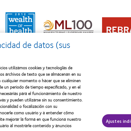
Learn
Learn
more
Learn
more
about
more
about
2011:
about
2012
Premio
2012:
Premio
a
acidad de datos (sus
Premio
internacional
la
Manufacturing
REBRAND
salud
Leadership
100®
(2011)
100
(2012)
(ML
cios utilizamos cookies y tecnologías de
100)
ños archivos de texto que se almacenan en su
(2012)
 en cualquier momento o hacer que se eliminen
e un periodo de tiempo especificado, y en el
 necesarias para el funcionamiento de nuestro
sotros
Legal
vas y pueden utilizarse sin su consentimiento.
ncionalidad o focalización con su
Política de privacidad
conocerle como usuario y a entender cómo
Aviso Legal
ite mejorar la forma en que funciona nuestro
Ajustes ind
Aviso de cookies
uario al mostrarle contenido y anuncios