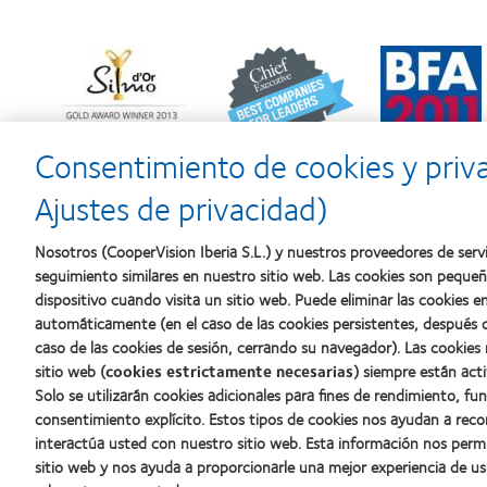
Learn
Learn
Learn
more
more
more
about
about
about
Premio
2012
2011:
Silmo
y
Premios
d’Or
2010:
a
Consentimiento de cookies y priv
al
Mejor
la
mejor
empresa
mejor
Ajustes de privacidad)
producto
para
fabricación
con
el
(2011)
MyDay™
desarrollo
Nosotros (CooperVision Iberia S.L.) y nuestros proveedores de servi
del
seguimiento similares en nuestro sitio web. Las cookies son peque
liderazgo
dispositivo cuando visita un sitio web. Puede eliminar las cookies
automáticamente (en el caso de las cookies persistentes, después d
caso de las cookies de sesión, cerrando su navegador). Las cookies
Nuestros productos
Sobre no
sitio web (
cookies estrictamente necesarias
) siempre están acti
Solo se utilizarán cookies adicionales para fines de rendimiento, fu
Encuentre su lente
Carreras
consentimiento explícito. Estos tipos de cookies nos ayudan a re
Tecnología para lentes de contacto
Noticias
interactúa usted con nuestro sitio web. Esta información nos perm
Contacto
sitio web y nos ayuda a proporcionarle una mejor experiencia de us