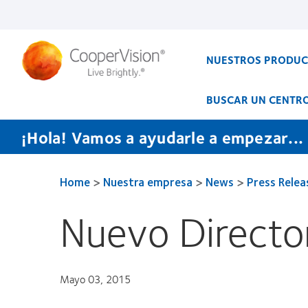
Pasar
al
contenido
principal
NUESTROS PRODU
BUSCAR UN CENTR
¡Hola! Vamos a ayudarle a empezar...
Home
>
Nuestra empresa
>
News
>
Press Relea
Nuevo Director
Mayo 03, 2015