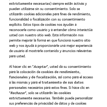
BCLA
estrictamente necesarias
) siempre están activas y
pueden utilizarse sin su consentimiento. Solo se
utilizarán cookies adicionales para fines de rendimiento,
funcionalidad o focalización con su consentimiento
explícito. Estos tipos de cookies nos ayudan a
Nuestros productos
reconocerle como usuario y a entender cómo interactúa
Encuentre su lente
usted con nuestro sitio web. Esta información nos
permite mejorar la forma en que funciona nuestro sitio
Tecnología para lentes de contacto
web y nos ayuda a proporcionarle una mejor experiencia
de usuario al mostrarle contenido y anuncios relevantes
Lentes de contacto y visión
para usted.
Nuevo usuario
Al hacer clic en “
Aceptar
”, usted da su consentimiento
Usuario experimentado
para la colocación de
cookies de rendimiento,
Blog
funcionales
y
de focalización
, así como para el acceso
a las mismas y para el
tratamiento de sus datos
personales
necesarios para estos fines. Si hace clic en
Sobre nosotros
“
Rechazar
”, solo se utilizarán las
cookies
estrictamente necesarias
Carreras
. También puede personalizar
sus preferencias de privacidad de datos y de cookies
Noticias