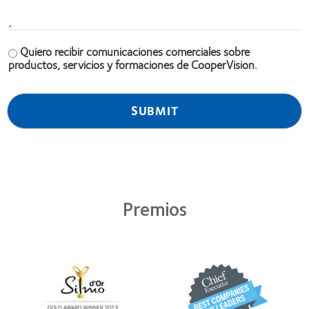
.
Quiero recibir comunicaciones comerciales sobre
productos, servicios y formaciones de CooperVision.
Premios
Learn
Learn
more
more
about
about
Premio
2012