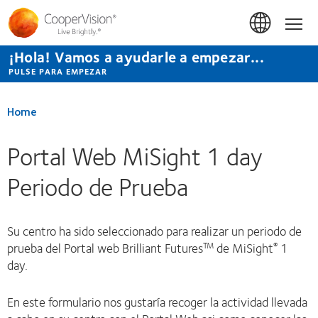
Pasar
al
Hom
contenido
principal
¡Hola! Vamos a ayudarle a empezar...
PULSE PARA EMPEZAR
Home
Portal Web MiSight 1 day
Periodo de Prueba
Su centro ha sido seleccionado para realizar un periodo de
prueba del Portal web Brilliant Futures
de MiSight
1
TM
®
day.
En este formulario nos gustaría recoger la actividad llevada