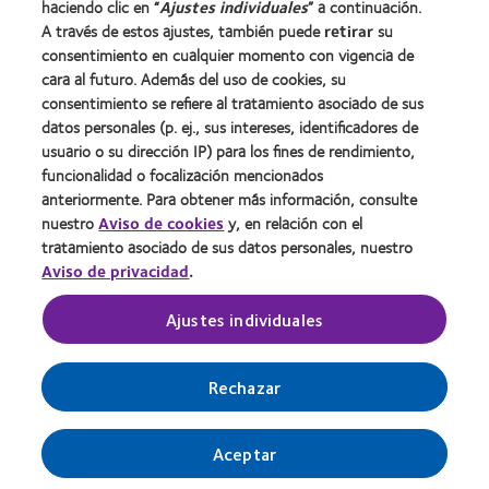
haciendo clic en “
Ajustes individuales
” a continuación.
Contacto
A través de estos ajustes, también puede
retirar
su
consentimiento en cualquier momento con vigencia de
cara al futuro. Además del uso de cookies, su
Legal
consentimiento se refiere al tratamiento asociado de sus
Política de privacidad
datos personales (p. ej., sus intereses, identificadores de
usuario o su dirección IP) para los fines de rendimiento,
Aviso Legal
funcionalidad o focalización mencionados
Aviso de cookies
anteriormente. Para obtener más información, consulte
Condiciones del servicio
nuestro
Aviso de cookies
y, en relación con el
tratamiento asociado de sus datos personales, nuestro
Public Country by Country Reporting
Aviso de privacidad
.
Buscar un centro
Ajustes individuales
Gestionar preferencias de cookies
Rechazar
Aceptar
© 2026
CooperVision
|
Parte de
CooperCompanies