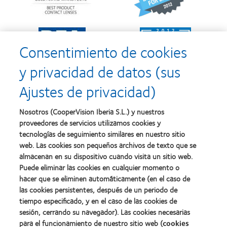
Silmo
y
d’Or
2010:
al
Mejor
Learn
Learn
mejor
empresa
more
more
producto
para
Consentimiento de cookies
about
about
con
el
2011:
2011:
MyDay™
desarrollo
y privacidad de datos (sus
Premios
Premio
del
a
a
liderazgo
Ajustes de privacidad)
la
la
Learn
mejor
salud
Learn
more
fabricación
(2011)
more
about
Nosotros (CooperVision Iberia S.L.) y nuestros
(2011)
about
2012
proveedores de servicios utilizamos cookies y
2012:
Premio
Premio
tecnologías de seguimiento similares en nuestro sitio
internacional
Manufacturing
web. Las cookies son pequeños archivos de texto que se
REBRAND
Learn
Leadership
100®
almacenan en su dispositivo cuando visita un sitio web.
more
100
(2012)
about
Puede eliminar las cookies en cualquier momento o
(ML
Premio
100)
hacer que se eliminen automáticamente (en el caso de
de
(2012)
las cookies persistentes, después de un periodo de
la
tiempo especificado, y en el caso de las cookies de
Industria
de
sesión, cerrando su navegador). Las cookies necesarias
la
para el funcionamiento de nuestro sitio web (
cookies