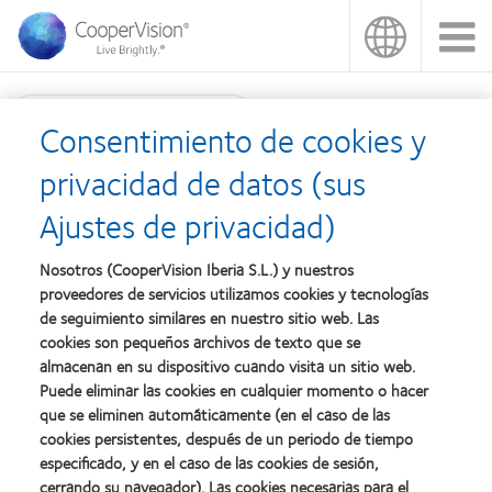
Pasar
al
contenido
principal
Búsqueda de productos
Consentimiento de cookies y
Catálogo
privacidad de datos (sus
Ajustes de privacidad)
Haga clic
aquí
para descargarse nuestro catálogo de productos y
Nosotros (CooperVision Iberia S.L.) y nuestros
servicios más actualizado.
proveedores de servicios utilizamos cookies y tecnologías
de seguimiento similares en nuestro sitio web. Las
cookies son pequeños archivos de texto que se
almacenan en su dispositivo cuando visita un sitio web.
Puede eliminar las cookies en cualquier momento o hacer
Learn
Learn
Learn
Learn
Learn
Learn
que se eliminen automáticamente (en el caso de las
more
more
more
more
more
more
cookies persistentes, después de un periodo de tiempo
about
about
about
about
about
about
Learn
especificado, y en el caso de las cookies de sesión,
Premio
2012
2011:
2011:
2012:
2012
more
cerrando su navegador). Las cookies necesarias para el