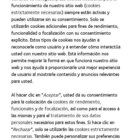
Silmo
y
Premios
Premio
Premio
Premio
about
funcionamiento de nuestro sitio web (
cookies
d’Or
2010:
a
a
Manufacturing
internacional
Premio
estrictamente necesarias
) siempre están activas y
al
Mejor
la
la
Leadership
REBRAND
de
mejor
empresa
mejor
salud
100
100®
pueden utilizarse sin su consentimiento. Solo se
la
producto
para
fabricación
(2011)
(ML
(2012)
utilizarán cookies adicionales para fines de rendimiento,
Industria
con
el
(2011)
100)
de
funcionalidad o focalización con su consentimiento
Nuestros productos
Web del usuario
MyDay™
desarrollo
(2012)
la
explícito. Estos tipos de cookies nos ayudan a
del
Noticias
Condiciones
BCLA
reconocerle como usuario y a entender cómo interactúa
liderazgo
Contacto
Gestionar preferencias de
usted con nuestro sitio web. Esta información nos
cookies
Política de privacidad
permite mejorar la forma en que funciona nuestro sitio
Nuestro equipo
Contacto
web y nos ayuda a proporcionarle una mejor experiencia
de usuario al mostrarle contenido y anuncios relevantes
para usted.
España (Spain)
Al hacer clic en “
Aceptar
”, usted da su consentimiento
para la colocación de
cookies de rendimiento,
funcionales
y
de focalización
, así como para el acceso a
© 2026
CooperVision
|
las mismas y para el
tratamiento de sus datos
Parte de
CooperCompanies
personales
necesarios para estos fines. Si hace clic en
“
Rechazar
”, solo se utilizarán las
cookies estrictamente
necesarias
. También puede personalizar sus preferencias