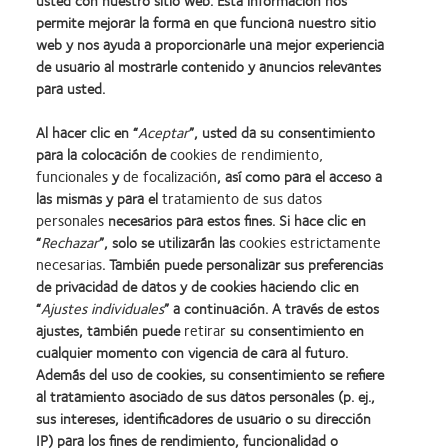
usted con nuestro sitio web. Esta información nos
permite mejorar la forma en que funciona nuestro sitio
web y nos ayuda a proporcionarle una mejor experiencia
de usuario al mostrarle contenido y anuncios relevantes
para usted.
Al hacer clic en “
Aceptar
”, usted da su consentimiento
para la colocación de
cookies de rendimiento,
funcionales
y
de focalización
, así como para el acceso a
las mismas y para el
tratamiento de sus datos
personales
necesarios para estos fines. Si hace clic en
Learn
Learn
Learn
Learn
Learn
Learn
“
Rechazar
”, solo se utilizarán las
cookies estrictamente
more
more
more
more
more
more
necesarias
. También puede personalizar sus preferencias
about
about
about
about
about
about
Learn
de privacidad de datos y de cookies haciendo clic en
Premio
2012
2011:
2011:
2012:
2012
more
“
Ajustes individuales
” a continuación. A través de estos
Silmo
y
Premios
Premio
Premio
Premio
about
ajustes, también puede
retirar
su consentimiento en
d’Or
2010:
a
a
Manufacturing
internacional
Premio
cualquier momento con vigencia de cara al futuro.
al
Mejor
la
la
Leadership
REBRAND
de
Además del uso de cookies, su consentimiento se refiere
mejor
empresa
mejor
salud
100
100®
la
al tratamiento asociado de sus datos personales (p. ej.,
producto
para
fabricación
(2011)
(ML
(2012)
Industria
sus intereses, identificadores de usuario o su dirección
con
el
(2011)
100)
de
Nuestros productos
Web del usuario
MyDay™
desarrollo
(2012)
IP) para los fines de rendimiento, funcionalidad o
la