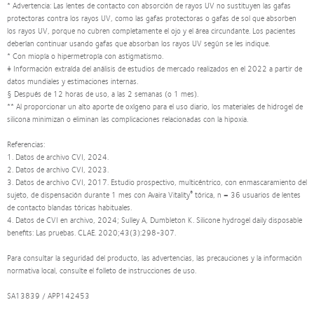
* Advertencia: Las lentes de contacto con absorción de rayos UV no sustituyen las gafas
protectoras contra los rayos UV, como las gafas protectoras o gafas de sol que absorben
los rayos UV, porque no cubren completamente el ojo y el área circundante. Los pacientes
deberían continuar usando gafas que absorban los rayos UV según se les indique.
* Con miopía o hipermetropía con astigmatismo.
‡ Información extraída del análisis de estudios de mercado realizados en el 2022 a partir de
datos mundiales y estimaciones internas.
§ Después de 12 horas de uso, a las 2 semanas (o 1 mes).
** Al proporcionar un alto aporte de oxígeno para el uso diario, los materiales de hidrogel de
silicona minimizan o eliminan las complicaciones relacionadas con la hipoxia.
Referencias:
1. Datos de archivo CVI, 2024.
2. Datos de archivo CVI, 2023.
3. Datos de archivo CVI, 2017. Estudio prospectivo, multicéntrico, con enmascaramiento del
®
sujeto, de dispensación durante 1 mes con Avaira Vitality
tórica, n = 36 usuarios de lentes
de contacto blandas tóricas habituales.
4. Datos de CVI en archivo, 2024; Sulley A, Dumbleton K. Silicone hydrogel daily disposable
benefits: Las pruebas. CLAE. 2020;43(3):298-307.
Para consultar la seguridad del producto, las advertencias, las precauciones y la información
normativa local, consulte el folleto de instrucciones de uso.
SA13839 / APP142453