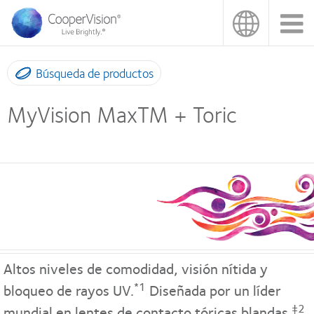
Pasar
al
contenido
principal
Búsqueda de productos
MyVision MaxTM + Toric
Altos niveles de comodidad, visión nítida y
*1
bloqueo de rayos UV.
Diseñada por un líder
‡2
mundial en lentes de contacto tóricas blandas.