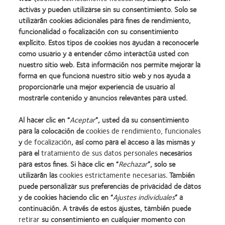
activas y pueden utilizarse sin su consentimiento. Solo se
utilizarán cookies adicionales para fines de rendimiento,
funcionalidad o focalización con su consentimiento
explícito. Estos tipos de cookies nos ayudan a reconocerle
como usuario y a entender cómo interactúa usted con
nuestro sitio web. Esta información nos permite mejorar la
forma en que funciona nuestro sitio web y nos ayuda a
proporcionarle una mejor experiencia de usuario al
mostrarle contenido y anuncios relevantes para usted.
Learn
Learn
Learn
Learn
Learn
Learn
more
more
more
more
more
more
about
about
about
about
about
about
Al hacer clic en “
Aceptar
”, usted da su consentimiento
Learn
Premio
2012
2011:
2011:
2012:
2012
para la colocación de
cookies de rendimiento, funcionales
more
Silmo
y
Premios
Premio
Premio
Premio
about
y
de focalización
, así como para el acceso a las mismas y
d’Or
2010:
a
a
Manufacturing
internacional
Premio
para el
tratamiento de sus datos personales
necesarios
al
Mejor
la
la
Leadership
REBRAND
de
para estos fines. Si hace clic en “
Rechazar
”, solo se
mejor
empresa
mejor
salud
100
100®
la
utilizarán las
cookies estrictamente necesarias
. También
producto
para
fabricación
(2011)
(ML
(2012)
Industria
puede personalizar sus preferencias de privacidad de datos
con
el
(2011)
100)
de
y de cookies haciendo clic en “
Ajustes individuales
” a
Nuestros productos
Web del usuario
MyDay™
desarrollo
(2012)
la
continuación. A través de estos ajustes, también puede
del
Noticias
Condiciones
BCLA
retirar
su consentimiento en cualquier momento con
liderazgo
Contacto
Gestionar preferencias de