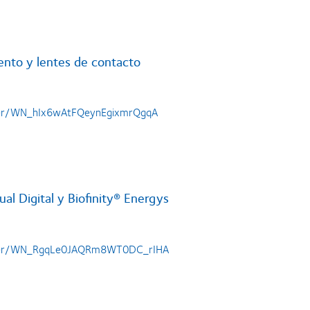
nto y lentes de contacto
ster/WN_hIx6wAtFQeynEgixmrQgqA
ual Digital y Biofinity® Energys
ister/WN_RgqLe0JAQRm8WT0DC_rIHA