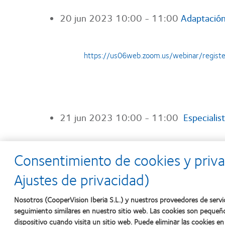
20 jun 2023
10:00 - 11:00
Adaptación
https://us06web.zoom.us/webinar/regi
21 jun 2023
10:00 - 11:00
Especialis
Consentimiento de cookies y priva
https://us06web.zoom.us/webinar/regis
Ajustes de privacidad)
Nosotros (CooperVision Iberia S.L.) y nuestros proveedores de servi
seguimiento similares en nuestro sitio web. Las cookies son pequeñ
22 jun 2023
16:00 - 17:00
Abandonos 
dispositivo cuando visita un sitio web. Puede eliminar las cookies 