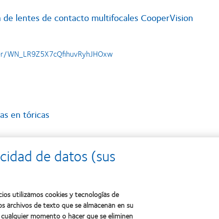
 de lentes de contacto multifocales CooperVision
ster/WN_LR9Z5X7cQfihuvRyhJHOxw
tas en tóricas
cidad de datos (sus
ter/WN_fV3q_DFiTzqojhIY3ATqgA
cios utilizamos cookies y tecnologías de
os archivos de texto que se almacenan en su
de usuarios de lentes de contacto
en cualquier momento o hacer que se eliminen