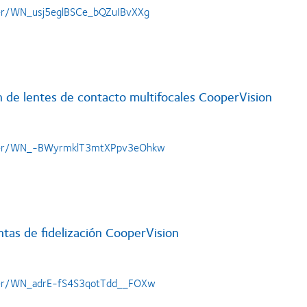
ter/WN_usj5eglBSCe_bQZuIBvXXg
 de lentes de contacto multifocales CooperVision
ister/WN_-BWyrmklT3mtXPpv3eOhkw
tas de fidelización CooperVision
ster/WN_adrE-fS4S3qotTdd__FOXw