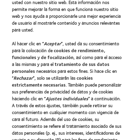
Encuentre su lente
usted con nuestro sitio web. Esta información nos
permite mejorar la forma en que funciona nuestro sitio
Tecnología para lentes de contacto
web y nos ayuda a proporcionarle una mejor experiencia
de usuario al mostrarle contenido y anuncios relevantes
Lentes de contacto y visión
para usted.
Nuevo usuario
Al hacer clic en “
Aceptar
”, usted da su consentimiento
Usuario experimentado
para la colocación de
cookies de rendimiento,
Blog
funcionales
y
de focalización
, así como para el acceso
a las mismas y para el
tratamiento de sus datos
personales
necesarios para estos fines. Si hace clic en
Sobre nosotros
“
Rechazar
”, solo se utilizarán las
cookies
estrictamente necesarias
Carreras
. También puede personalizar
sus preferencias de privacidad de datos y de cookies
Noticias
haciendo clic en “
Ajustes individuales
” a continuación.
Contacto
A través de estos ajustes, también puede
retirar
su
consentimiento en cualquier momento con vigencia de
cara al futuro. Además del uso de cookies, su
Legal
consentimiento se refiere al tratamiento asociado de sus
Política de privacidad
datos personales (p. ej., sus intereses, identificadores de
usuario o su dirección IP) para los fines de rendimiento,