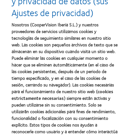
y privacidad de datos (sus
del
a
a
liderazgo
Ajustes de privacidad)
la
la
Learn
mejor
salud
Learn
more
fabricación
(2011)
more
about
Nosotros (CooperVision Iberia S.L.) y nuestros
(2011)
about
2012
proveedores de servicios utilizamos cookies y
2012:
Premio
Premio
tecnologías de seguimiento similares en nuestro sitio
internacional
Manufacturing
web. Las cookies son pequeños archivos de texto que se
REBRAND
Learn
Leadership
100®
almacenan en su dispositivo cuando visita un sitio web.
more
100
(2012)
about
Puede eliminar las cookies en cualquier momento o
(ML
Premio
100)
hacer que se eliminen automáticamente (en el caso de
de
(2012)
las cookies persistentes, después de un periodo de
la
tiempo especificado, y en el caso de las cookies de
Industria
de
sesión, cerrando su navegador). Las cookies necesarias
la
para el funcionamiento de nuestro sitio web (
cookies
BCLA
estrictamente necesarias
) siempre están activas y
pueden utilizarse sin su consentimiento. Solo se
utilizarán cookies adicionales para fines de rendimiento,
funcionalidad o focalización con su consentimiento
explícito. Estos tipos de cookies nos ayudan a
Nuestros productos
reconocerle como usuario y a entender cómo interactúa