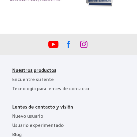
(ML
Premio
100)
de
(2012)
la
Industria
de
la
BCLA
Nuestros productos
Encuentre su lente
Tecnología para lentes de contacto
Lentes de contacto y visión
Nuevo usuario
Usuario experimentado
Blog