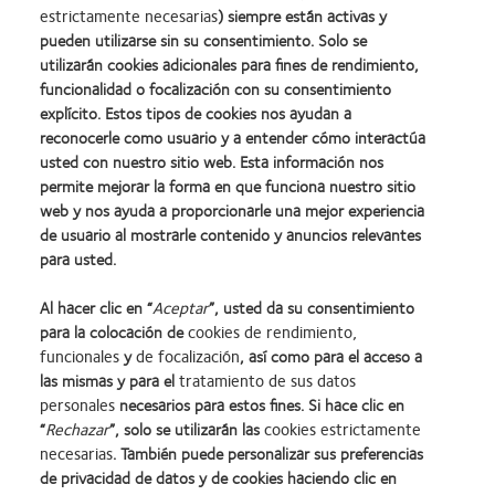
estrictamente necesarias
) siempre están activas y
pueden utilizarse sin su consentimiento. Solo se
utilizarán cookies adicionales para fines de rendimiento,
funcionalidad o focalización con su consentimiento
explícito. Estos tipos de cookies nos ayudan a
reconocerle como usuario y a entender cómo interactúa
usted con nuestro sitio web. Esta información nos
permite mejorar la forma en que funciona nuestro sitio
web y nos ayuda a proporcionarle una mejor experiencia
de usuario al mostrarle contenido y anuncios relevantes
para usted.
Al hacer clic en “
Aceptar
”, usted da su consentimiento
para la colocación de
cookies de rendimiento,
funcionales
y
de focalización
, así como para el acceso a
las mismas y para el
tratamiento de sus datos
personales
necesarios para estos fines. Si hace clic en
Learn
Learn
Learn
Learn
Learn
Learn
“
Rechazar
”, solo se utilizarán las
cookies estrictamente
more
more
more
more
more
more
necesarias
. También puede personalizar sus preferencias
about
about
about
about
about
about
Learn
de privacidad de datos y de cookies haciendo clic en
Premio
2012
2011:
2011:
2012:
2012