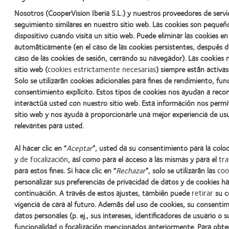
Nosotros (CooperVision Iberia S.L.) y nuestros proveedores de servi
seguimiento similares en nuestro sitio web. Las cookies son pequeñ
dispositivo cuando visita un sitio web. Puede eliminar las cookies 
automáticamente (en el caso de las cookies persistentes, después d
caso de las cookies de sesión, cerrando su navegador). Las cookies 
sitio web (
cookies estrictamente necesarias
) siempre están activas
Solo se utilizarán cookies adicionales para fines de rendimiento, fun
consentimiento explícito. Estos tipos de cookies nos ayudan a rec
interactúa usted con nuestro sitio web. Esta información nos permi
sitio web y nos ayuda a proporcionarle una mejor experiencia de us
relevantes para usted.
Al hacer clic en “
Aceptar
”, usted da su consentimiento para la colo
y
de focalización
, así como para el acceso a las mismas y para el
tra
para estos fines. Si hace clic en “
Rechazar
”, solo se utilizarán las
coo
Learn
Learn
Learn
Learn
Learn
personalizar sus preferencias de privacidad de datos y de cookies ha
more
more
more
more
more
continuación. A través de estos ajustes, también puede
retirar
su c
about
about
about
about
about
vigencia de cara al futuro. Además del uso de cookies, su consentim
Premio
2012
2011:
2011:
2012:
datos personales (p. ej., sus intereses, identificadores de usuario o s
Nuestros productos
Noticias
Contacto
Política de privacid
Silmo
y
Premios
Premio
Premio
funcionalidad o focalización mencionados anteriormente. Para obt
d’Or
2010:
a
a
Manufacturing