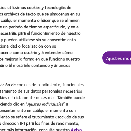
cios utilizamos cookies y tecnologías de
os archivos de texto que se almacenan en su
en cualquier momento o hacer que se eliminen
e un periodo de tiempo especificado, y en el
necesarias para el funcionamiento de nuestro
 y pueden utilizarse sin su consentimiento.
cionalidad o focalización con su
onocerle como usuario y a entender cómo
Ajustes ind
te mejorar la forma en que funciona nuestro
uario al mostrarle contenido y anuncios
cación de
cookies de rendimiento, funcionales
tamiento de sus datos personales
necesarios
kies estrictamente necesarias
. También puede
Learn
Learn
ciendo clic en “
Ajustes individuales
” a
more
more
onsentimiento en cualquier momento con
about
about
iento se refiere al tratamiento asociado de sus
2012
Premio
u dirección IP) para los fines de rendimiento,
ad
Contacto
Web del usuario
Condiciones
Gestionar preferencias de cookies
Premio
de
ener más información, consulte nuestro
Aviso
internacional
la