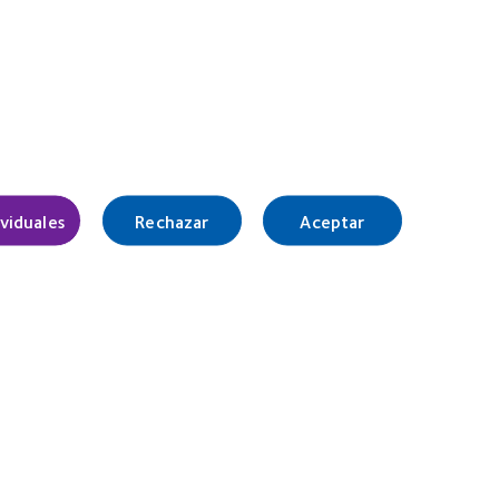
ividuales
Rechazar
Aceptar
España (Spain)
Nuestro equipo