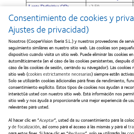
Lente Definitiva OD:
+2.50
Consentimiento de cookies y priva
Lente Definitiva OI:
+2.25
0.9
AV Binocular Lejos:
Ajustes de privacidad)
Valoración final del producto:
(5= Excelente, 4= Muy Buena, 3= Buena, 2= Regular, 
Nosotros (CooperVision Iberia S.L.) y nuestros proveedores de servi
seguimiento similares en nuestro sitio web. Las cookies son pequeñ
Del paciente:
5
dispositivo cuando visita un sitio web. Puede eliminar las cookies 
Del adaptador
4
automáticamente (en el caso de las cookies persistentes, después d
caso de las cookies de sesión, cerrando su navegador). Las cookies 
sitio web (
cookies estrictamente necesarias
) siempre están activas
Fecha comienzo adaptación:
6/05
Solo se utilizarán cookies adicionales para fines de rendimiento, fun
Fecha fin de adaptación:
07/05
consentimiento explícito. Estos tipos de cookies nos ayudan a rec
Comentarios:
interactúa usted con nuestro sitio web. Esta información nos permi
TRAS LOS PRIMEROS SEIS MESES DE USO Y 
sitio web y nos ayuda a proporcionarle una mejor experiencia de us
relevantes para usted.
NUEVO CAJAS CON LOS MISMOS PARAMETRO
Al hacer clic en “
Aceptar
”, usted da su consentimiento para la colo
y
de focalización
, así como para el acceso a las mismas y para el
tra
para estos fines. Si hace clic en “
Rechazar
”, solo se utilizarán las
coo