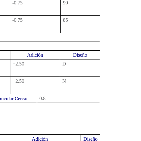
-0.75
90
-0.75
85
Adición
Diseño
+2.50
D
+2.50
N
0.8
ocular Cerca:
Adición
Diseño