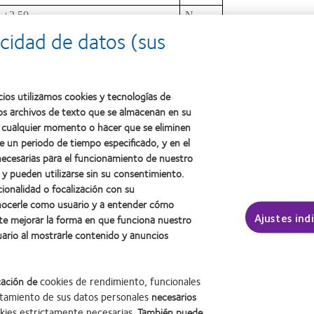
+2.50
N
cidad de datos (sus
+2.50
D
0.9
AV Binocular Cerca:
1= Mala)
cios utilizamos cookies y tecnologías de
os archivos de texto que se almacenan en su
en cualquier momento o hacer que se eliminen
e un periodo de tiempo especificado, y en el
necesarias para el funcionamiento de nuestro
 y pueden utilizarse sin su consentimiento.
cionalidad o focalización con su
onocerle como usuario y a entender cómo
Ajustes ind
te mejorar la forma en que funciona nuestro
REVISION NOS HA ENCARGADO DE
uario al mostrarle contenido y anuncios
S. USUARIA MUY SATISFECHA.
cación de
cookies de rendimiento, funcionales
tamiento de sus datos personales
necesarios
kies estrictamente necesarias
. También puede