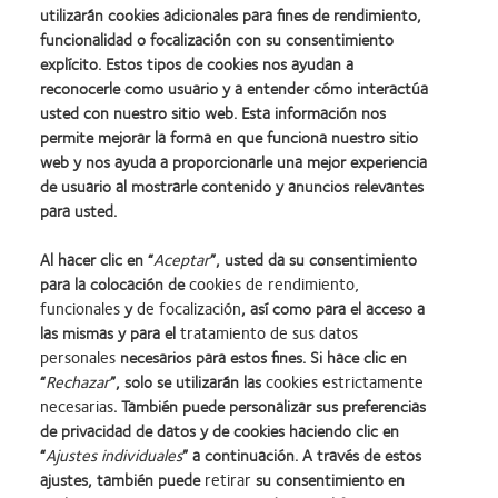
utilizarán cookies adicionales para fines de rendimiento,
funcionalidad o focalización con su consentimiento
explícito. Estos tipos de cookies nos ayudan a
reconocerle como usuario y a entender cómo interactúa
usted con nuestro sitio web. Esta información nos
permite mejorar la forma en que funciona nuestro sitio
web y nos ayuda a proporcionarle una mejor experiencia
de usuario al mostrarle contenido y anuncios relevantes
para usted.
Al hacer clic en “
Aceptar
”, usted da su consentimiento
para la colocación de
cookies de rendimiento,
funcionales
y
de focalización
, así como para el acceso a
las mismas y para el
tratamiento de sus datos
personales
necesarios para estos fines. Si hace clic en
Learn
Learn
Learn
Learn
Learn
Learn
“
Rechazar
”, solo se utilizarán las
cookies estrictamente
more
more
more
more
more
more
necesarias
. También puede personalizar sus preferencias
about
about
about
about
about
about
Learn
de privacidad de datos y de cookies haciendo clic en
Premio
2012
2011:
2011:
2012:
2012
more
“
Ajustes individuales
” a continuación. A través de estos
Silmo
y
Premios
Premio
Premio
Premio
about
ajustes, también puede
retirar
su consentimiento en
d’Or
2010:
a
a
Manufacturing
internacional
Premio