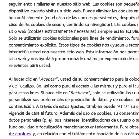
seguimiento similares en nuestro sitio web. Las cookies son pequeñ
dispositivo cuando visita un sitio web. Puede eliminar las cookies 
automáticamente (en el caso de las cookies persistentes, después d
caso de las cookies de sesión, cerrando su navegador). Las cookies 
sitio web (
cookies estrictamente necesarias
) siempre están activas
Solo se utilizarán cookies adicionales para fines de rendimiento, fun
consentimiento explícito. Estos tipos de cookies nos ayudan a rec
interactúa usted con nuestro sitio web. Esta información nos permi
sitio web y nos ayuda a proporcionarle una mejor experiencia de us
relevantes para usted.
Al hacer clic en “
Aceptar
”, usted da su consentimiento para la colo
y
de focalización
, así como para el acceso a las mismas y para el
tra
para estos fines. Si hace clic en “
Rechazar
”, solo se utilizarán las
coo
Learn
Learn
Learn
Learn
Learn
personalizar sus preferencias de privacidad de datos y de cookies ha
more
more
more
more
more
continuación. A través de estos ajustes, también puede
retirar
su c
about
about
about
about
about
vigencia de cara al futuro. Además del uso de cookies, su consentim
Premio
2012
2011:
2011:
2012:
datos personales (p. ej., sus intereses, identificadores de usuario o s
Nuestros productos
Noticias
Contacto
Política de privacid
Silmo
y
Premios
Premio
Premio
funcionalidad o focalización mencionados anteriormente. Para obt
d’Or
2010:
a
a
Manufacturing
al
Mejor
la
la
Leadership
de cookies
y, en relación con el tratamiento asociado de sus dato