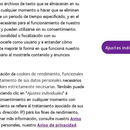
os archivos de texto que se almacenan en su
en cualquier momento o hacer que se eliminen
e un periodo de tiempo especificado, y en el
necesarias para el funcionamiento de nuestro
 y pueden utilizarse sin su consentimiento.
cionalidad o focalización con su
onocerle como usuario y a entender cómo
Ajustes ind
te mejorar la forma en que funciona nuestro
uario al mostrarle contenido y anuncios
cación de
cookies de rendimiento, funcionales
tamiento de sus datos personales
necesarios
kies estrictamente necesarias
. También puede
Learn
Learn
ciendo clic en “
Ajustes individuales
” a
more
more
onsentimiento en cualquier momento con
about
about
iento se refiere al tratamiento asociado de sus
2012
Premio
u dirección IP) para los fines de rendimiento,
ad
Contacto
Web del usuario
Condiciones
Gestionar preferencias de cookies
Premio
de
ener más información, consulte nuestro
Aviso
internacional
la
© 2026
CooperVision
|
Parte de
CooperCompanies
REBRAND
Industria
s personales, nuestro
Aviso de privacidad
.