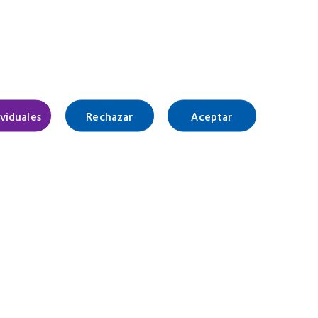
ividuales
Rechazar
Aceptar
España (Spain)
Nuestro equipo