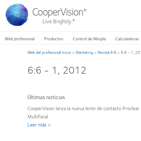
Pasar
al
contenido
principal
Web profesional
Productos
Control de Miopía
Calculadoras
Web del profesional Inicio
>
Marketing
>
Revista 6:6
>
6:6 - 1, 2
6:6 - 1, 2012
Últimas noticias
CooperVision lanza la nueva lente de contacto Proclear
Multifocal.
Leer más >