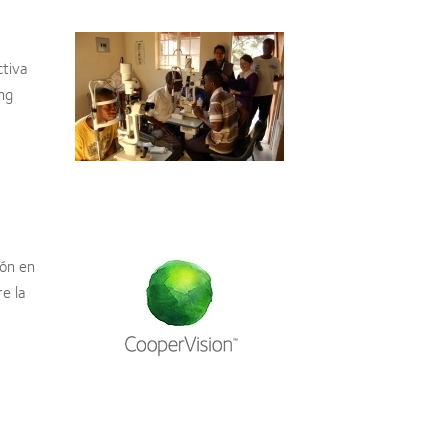
ctiva
ng
ión en
e la