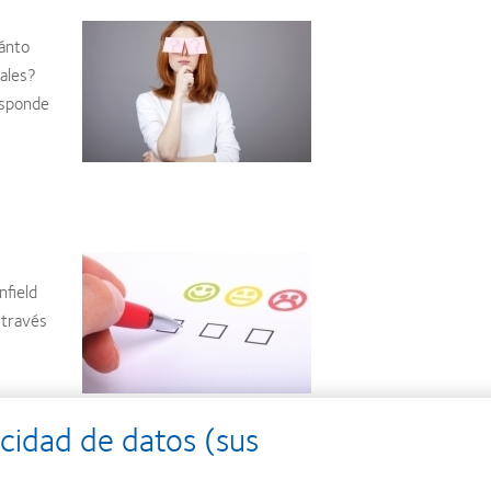
uánto
ales?
esponde
nfield
 través
cidad de datos (sus