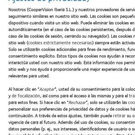
Gracias a la estrecha colaboración con la consultora de
Nosotros (CooperVision Iberia S.L.) y nuestros proveedores de servi
estratégica global Siegel+Gale, el reposicionamiento de
seguimiento similares en nuestro sitio web. Las cookies son pequeñ
CooperVision recibe el reconocimiento del sector y un 
dispositivo cuando visita un sitio web. Puede eliminar las cookies 
"Best of" en la octava edición anual de los premios globa
automáticamente (en el caso de las cookies persistentes, después d
REBRAND 100.
caso de las cookies de sesión, cerrando su navegador). Las cookies 
sitio web (
cookies estrictamente necesarias
) siempre están activas
Leer más >
Solo se utilizarán cookies adicionales para fines de rendimiento, fun
consentimiento explícito. Estos tipos de cookies nos ayudan a rec
interactúa usted con nuestro sitio web. Esta información nos permi
sitio web y nos ayuda a proporcionarle una mejor experiencia de us
relevantes para usted.
Al hacer clic en “
Aceptar
”, usted da su consentimiento para la colo
y
de focalización
, así como para el acceso a las mismas y para el
tra
para estos fines. Si hace clic en “
Rechazar
”, solo se utilizarán las
coo
Learn
Learn
Learn
Learn
Learn
personalizar sus preferencias de privacidad de datos y de cookies ha
more
more
more
more
more
continuación. A través de estos ajustes, también puede
retirar
su c
about
about
about
about
about
vigencia de cara al futuro. Además del uso de cookies, su consentim
Premio
2012
2011:
2011:
2012:
datos personales (p. ej., sus intereses, identificadores de usuario o s
Nuestros productos
Noticias
Contacto
Política de privacid
Silmo
y
Premios
Premio
Premio