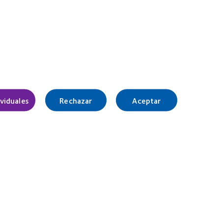
ividuales
Rechazar
Aceptar
España (Spain)
Nuestro equipo