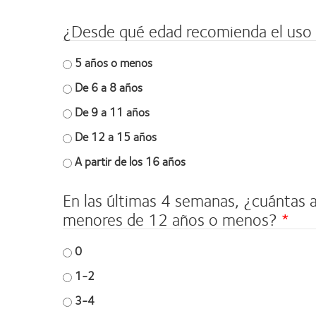
¿Desde qué edad recomienda el uso 
5 años o menos
De 6 a 8 años
De 9 a 11 años
De 12 a 15 años
A partir de los 16 años
En las últimas 4 semanas, ¿cuántas 
menores de 12 años o menos?
0
1-2
3-4