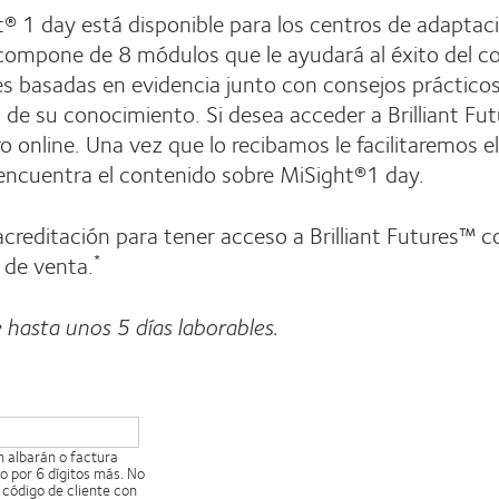
t® 1 day está disponible para los centros de adaptac
compone de 8 módulos que le ayudará al éxito del con
es basadas en evidencia junto con consejos práctico
 de su conocimiento. Si desea acceder a Brilliant Fu
ro online. Una vez que lo recibamos le facilitaremos 
encuentra el contenido sobre MiSight®1 day.
acreditación para tener acceso a Brilliant Futures™ 
y de venta.
*
hasta unos 5 días laborables.
n albarán o factura
 por 6 dígitos más. No
 código de cliente con