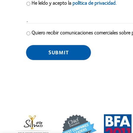
He leído y acepto la
política de privacidad.
.
Quiero recibir comunicaciones comerciales sobre 
Learn
Learn
Learn
more
more
more
about
about
about
Premio
2012
2011: