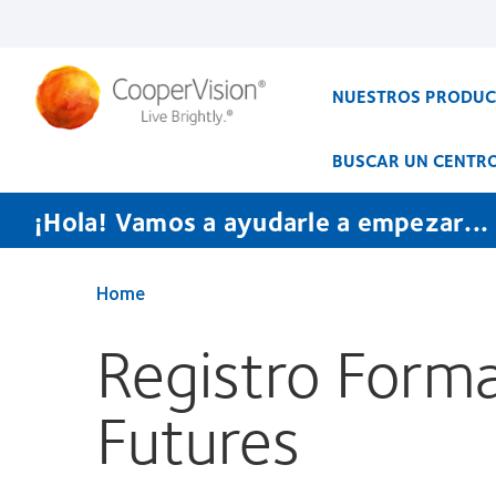
Pasar
al
contenido
principal
NUESTROS PRODU
BUSCAR UN CENTR
¡Hola! Vamos a ayudarle a empezar...
Home
Registro Forma
Futures