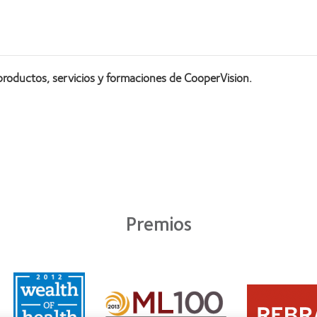
productos, servicios y formaciones de CooperVision.
Premios
Learn
Learn
more
Learn
more
about
more
about
2011: