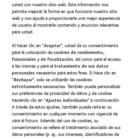
Encuentre su lente
usted con nuestro sitio web. Esta información nos
permite mejorar la forma en que funciona nuestro sitio
Tecnología para lentes de contacto
web y nos ayuda a proporcionarle una mejor experiencia
de usuario al mostrarle contenido y anuncios relevantes
Lentes de contacto y visión
para usted.
Nuevo usuario
Al hacer clic en “
Aceptar
”, usted da su consentimiento
Usuario experimentado
para la colocación de
cookies de rendimiento,
Blog
funcionales
y
de focalización
, así como para el acceso
a las mismas y para el
tratamiento de sus datos
personales
necesarios para estos fines. Si hace clic en
Sobre nosotros
“
Rechazar
”, solo se utilizarán las
cookies
Carreras
estrictamente necesarias
. También puede personalizar
sus preferencias de privacidad de datos y de cookies
Noticias
haciendo clic en “
Ajustes individuales
” a continuación.
Contacto
A través de estos ajustes, también puede
retirar
su
consentimiento en cualquier momento con vigencia de
cara al futuro. Además del uso de cookies, su
Legal
consentimiento se refiere al tratamiento asociado de sus
Política de privacidad
datos personales (p. ej., sus intereses, identificadores de