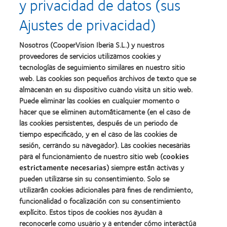
y privacidad de datos (sus
Premios
Premio
del
a
a
liderazgo
Ajustes de privacidad)
la
la
Learn
mejor
salud
Learn
more
fabricación
(2011)
more
about
Nosotros (CooperVision Iberia S.L.) y nuestros
(2011)
about
2012
proveedores de servicios utilizamos cookies y
2012:
Premio
Premio
tecnologías de seguimiento similares en nuestro sitio
internacional
Manufacturing
web. Las cookies son pequeños archivos de texto que se
REBRAND
Learn
Leadership
100®
almacenan en su dispositivo cuando visita un sitio web.
more
100
(2012)
about
Puede eliminar las cookies en cualquier momento o
(ML
Premio
100)
hacer que se eliminen automáticamente (en el caso de
de
(2012)
las cookies persistentes, después de un periodo de
la
tiempo especificado, y en el caso de las cookies de
Industria
de
sesión, cerrando su navegador). Las cookies necesarias
la
para el funcionamiento de nuestro sitio web (
cookies
BCLA
estrictamente necesarias
) siempre están activas y
pueden utilizarse sin su consentimiento. Solo se
utilizarán cookies adicionales para fines de rendimiento,
funcionalidad o focalización con su consentimiento
explícito. Estos tipos de cookies nos ayudan a
Nuestros productos
reconocerle como usuario y a entender cómo interactúa