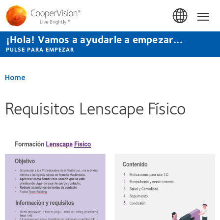
Pasar
al
Hom
contenido
principal
¡Hola! Vamos a ayudarle a empezar...
PULSE PARA EMPEZAR
Home
Requisitos Lenscape Físico