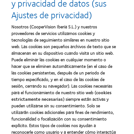
y privacidad de datos (sus
Premios
Premio
del
a
a
liderazgo
Ajustes de privacidad)
la
la
Learn
mejor
salud
Learn
more
fabricación
(2011)
more
about
Nosotros (CooperVision Iberia S.L.) y nuestros
(2011)
about
2012
proveedores de servicios utilizamos cookies y
2012:
Premio
Premio
tecnologías de seguimiento similares en nuestro sitio
internacional
Manufacturing
web. Las cookies son pequeños archivos de texto que se
REBRAND
Learn
Leadership
100®
almacenan en su dispositivo cuando visita un sitio web.
more
100
(2012)
about
Puede eliminar las cookies en cualquier momento o
(ML
Premio
100)
hacer que se eliminen automáticamente (en el caso de
de
(2012)
las cookies persistentes, después de un periodo de
la
tiempo especificado, y en el caso de las cookies de
Industria
de
sesión, cerrando su navegador). Las cookies necesarias
la
para el funcionamiento de nuestro sitio web (
cookies
BCLA
estrictamente necesarias
) siempre están activas y
pueden utilizarse sin su consentimiento. Solo se
utilizarán cookies adicionales para fines de rendimiento,
funcionalidad o focalización con su consentimiento
explícito. Estos tipos de cookies nos ayudan a
Nuestros productos
reconocerle como usuario y a entender cómo interactúa