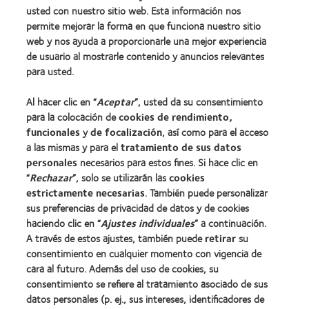
Encuentre su lente
usted con nuestro sitio web. Esta información nos
permite mejorar la forma en que funciona nuestro sitio
Tecnología para lentes de contacto
web y nos ayuda a proporcionarle una mejor experiencia
de usuario al mostrarle contenido y anuncios relevantes
Lentes de contacto y visión
para usted.
Nuevo usuario
Al hacer clic en “
Aceptar
”, usted da su consentimiento
Usuario experimentado
para la colocación de
cookies de rendimiento,
Blog
funcionales
y
de focalización
, así como para el acceso
a las mismas y para el
tratamiento de sus datos
personales
necesarios para estos fines. Si hace clic en
Sobre nosotros
“
Rechazar
”, solo se utilizarán las
cookies
estrictamente necesarias
. También puede personalizar
Carreras
sus preferencias de privacidad de datos y de cookies
Noticias
haciendo clic en “
Ajustes individuales
” a continuación.
Contacto
A través de estos ajustes, también puede
retirar
su
consentimiento en cualquier momento con vigencia de
cara al futuro. Además del uso de cookies, su
Legal
consentimiento se refiere al tratamiento asociado de sus
Política de privacidad
datos personales (p. ej., sus intereses, identificadores de