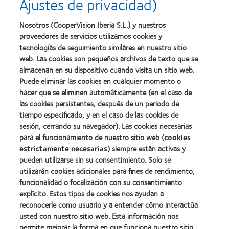
Ajustes de privacidad)
Learn
mejor
salud
Learn
more
fabricación
(2011)
more
about
Nosotros (CooperVision Iberia S.L.) y nuestros
(2011)
about
2012
proveedores de servicios utilizamos cookies y
2012:
Premio
Premio
tecnologías de seguimiento similares en nuestro sitio
internacional
Manufacturing
web. Las cookies son pequeños archivos de texto que se
REBRAND
Learn
Leadership
100®
almacenan en su dispositivo cuando visita un sitio web.
more
100
(2012)
about
Puede eliminar las cookies en cualquier momento o
(ML
Premio
100)
hacer que se eliminen automáticamente (en el caso de
de
(2012)
las cookies persistentes, después de un periodo de
la
tiempo especificado, y en el caso de las cookies de
Industria
de
sesión, cerrando su navegador). Las cookies necesarias
la
para el funcionamiento de nuestro sitio web (
cookies
BCLA
estrictamente necesarias
) siempre están activas y
pueden utilizarse sin su consentimiento. Solo se
utilizarán cookies adicionales para fines de rendimiento,
funcionalidad o focalización con su consentimiento
explícito. Estos tipos de cookies nos ayudan a
Nuestros productos
reconocerle como usuario y a entender cómo interactúa
Encuentre su lente
usted con nuestro sitio web. Esta información nos
permite mejorar la forma en que funciona nuestro sitio
Tecnología para lentes de contacto