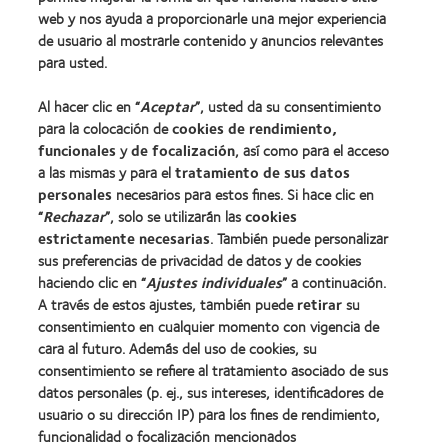
web y nos ayuda a proporcionarle una mejor experiencia
de usuario al mostrarle contenido y anuncios relevantes
Lentes de contacto y visión
para usted.
Nuevo usuario
Al hacer clic en “
Aceptar
”, usted da su consentimiento
Usuario experimentado
para la colocación de
cookies de rendimiento,
Blog
funcionales
y
de focalización
, así como para el acceso
a las mismas y para el
tratamiento de sus datos
personales
necesarios para estos fines. Si hace clic en
Sobre nosotros
“
Rechazar
”, solo se utilizarán las
cookies
estrictamente necesarias
Carreras
. También puede personalizar
sus preferencias de privacidad de datos y de cookies
Noticias
haciendo clic en “
Ajustes individuales
” a continuación.
Contacto
A través de estos ajustes, también puede
retirar
su
consentimiento en cualquier momento con vigencia de
cara al futuro. Además del uso de cookies, su
Legal
consentimiento se refiere al tratamiento asociado de sus
Política de privacidad
datos personales (p. ej., sus intereses, identificadores de
usuario o su dirección IP) para los fines de rendimiento,
Aviso Legal
funcionalidad o focalización mencionados